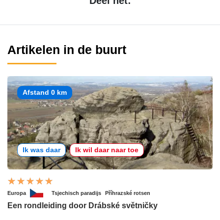
Deel het:
Artikelen in de buurt
Afstand 0 km
Ik was daar
Ik wil daar naar toe
Europa
Tsjechisch paradijs
Příhrazské rotsen
Een rondleiding door Drábské světničky