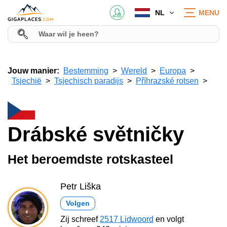
NL
MENU
Jouw manier:
Bestemming
Wereld
Europa
Tsjechië
Tsjechisch paradijs
Příhrazské rotsen
Drábské světničky
Het beroemdste rotskasteel
Petr Liška
Volgen
Zij schreef
2517 Lidwoord
en volgt