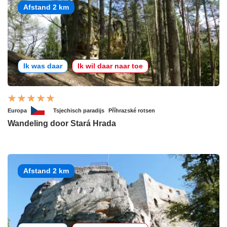
Afstand 2 km
Ik was daar
Ik wil daar naar toe
Europa
Tsjechisch paradijs
Příhrazské rotsen
Wandeling door Stará Hrada
Afstand 2 km