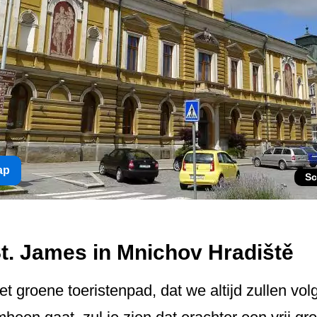
ap
Sc
St. James in Mnichov Hradiště
 groene toeristenpad, dat we altijd zullen vol