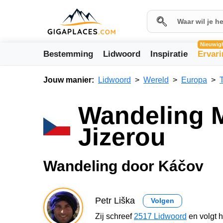
Nieuwig
Bestemming
Lidwoord
Inspiratie
Ervar
Jouw manier:
Lidwoord
Wereld
Europa
Wandeling M
Jizerou
Wandeling door Káčov
Petr Liška
Volgen
Zij schreef
2517 Lidwoord
en volgt 