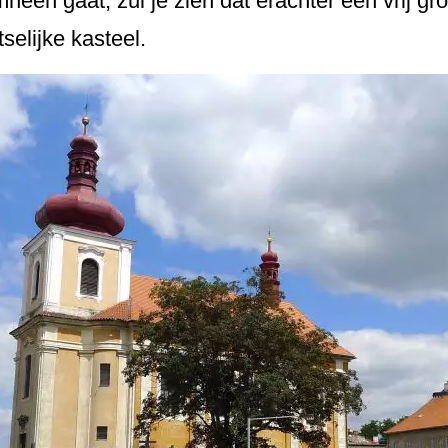
mheen gaat, zul je zien dat erachter een vrij gr
tselijke kasteel.