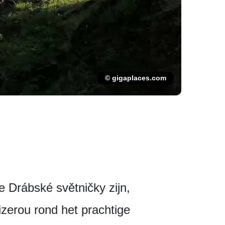
© gigaplaces.com
 Drábské světničky zijn,
izerou rond het prachtige