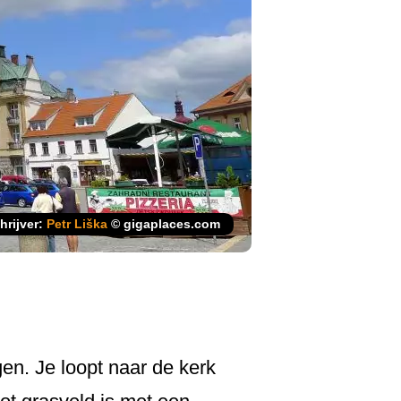
hrijver:
Petr Liška
© gigaplaces.com
gen. Je loopt naar de kerk