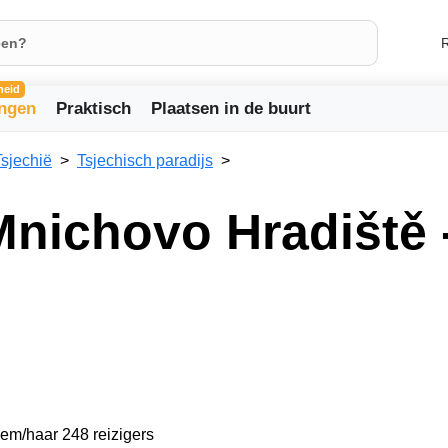
R
heid
ingen
Praktisch
Plaatsen in de buurt
Tsjechië
Tsjechisch paradijs
nichovo Hradiště -
hem/haar 248 reizigers