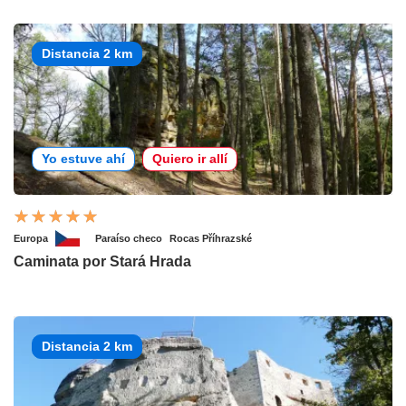
Distancia 2 km
Yo estuve ahí
Quiero ir allí
Europa
Paraíso checo
Rocas Příhrazské
Caminata por Stará Hrada
Distancia 2 km