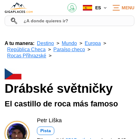
ES
MENU
A tu manera:
Destino
Mundo
Europa
República Checa
Paraíso checo
Rocas Příhrazské
Drábské světničky
El castillo de roca más famoso
Petr Liška
Pista