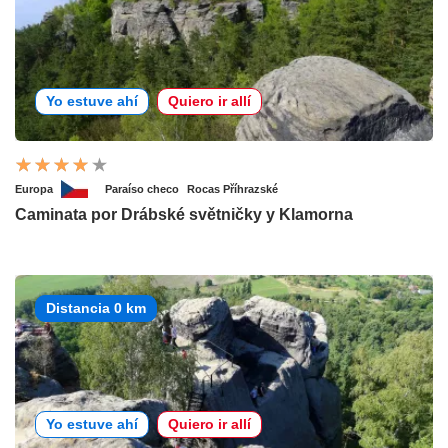
Yo estuve ahí
Quiero ir allí
Europa
Paraíso checo
Rocas Příhrazské
Caminata por Drábské světničky y Klamorna
Distancia 0 km
Yo estuve ahí
Quiero ir allí