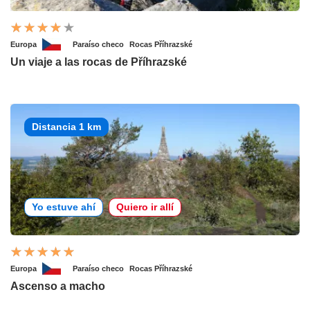
Europa
Paraíso checo
Rocas Příhrazské
Un viaje a las rocas de Příhrazské
Distancia 1 km
Yo estuve ahí
Quiero ir allí
Europa
Paraíso checo
Rocas Příhrazské
Ascenso a macho