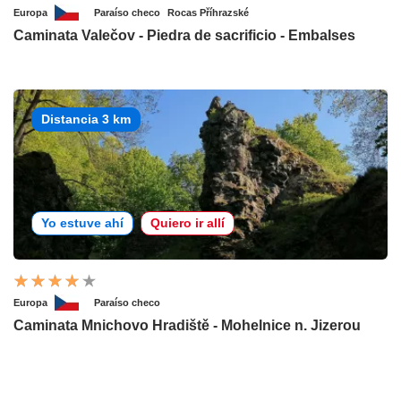
Europa
Paraíso checo
Rocas Příhrazské
Caminata Valečov - Piedra de sacrificio - Embalses
Distancia 3 km
Yo estuve ahí
Quiero ir allí
Europa
Paraíso checo
Caminata Mnichovo Hradiště - Mohelnice n. Jizerou