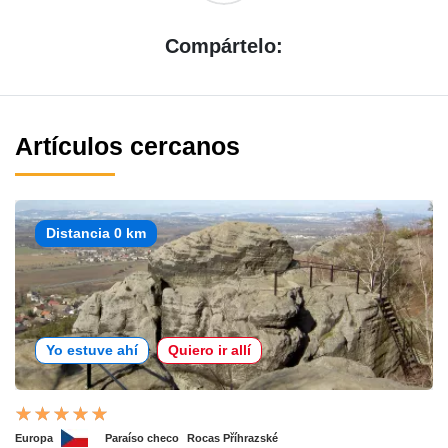
Compártelo:
Artículos cercanos
Distancia 0 km
Yo estuve ahí
Quiero ir allí
Europa
Paraíso checo
Rocas Příhrazské