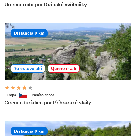
Un recorrido por Drábské světničky
Distancia 0 km
Yo estuve ahí
Quiero ir allí
Europa
Paraíso checo
Circuito turístico por Příhrazské skály
Distancia 0 km