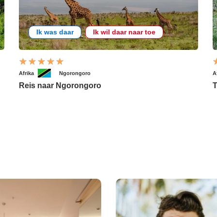
Ik was daar
Ik wil daar naar toe
Afrika
Ngorongoro
A
Reis naar Ngorongoro
T