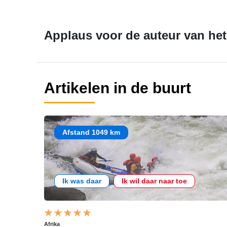
Applaus voor de auteur van het 
Artikelen in de buurt
Afstand 1049 km
Ik was daar
Ik wil daar naar toe
Afrika