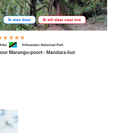
Ik was daar
Ik wil daar naar toe
frika
Kilimanjaro Nationaal Park
our Marangu-poort - Mandara-hut