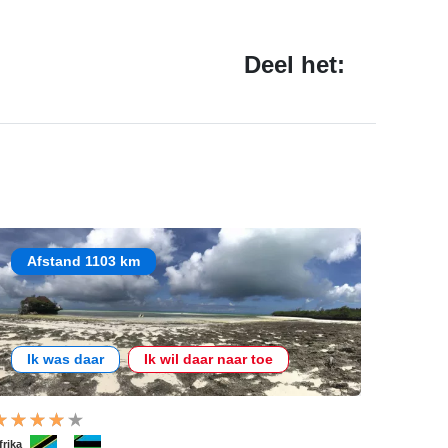
Deel het:
Afstand 1103 km
Ik was daar
Ik wil daar naar toe
frika