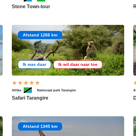
Stone Town-tour
R
Afstand 1266 km
Ik was daar
Ik wil daar naar toe
Afrika
Nationaal park Tarangire
A
Safari Tarangire
D
Afstand 1345 km