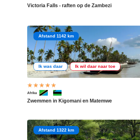
Victoria Falls - raften op de Zambezi
Afstand 1142 km
Ik was daar
Ik wil daar naar toe
Afrika
Zwemmen in Kigomani en Matemwe
Afstand 1322 km