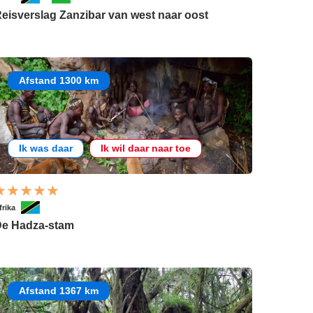
eisverslag Zanzibar van west naar oost
Afstand 1300 km
Ik was daar
Ik wil daar naar toe
frika
e Hadza-stam
Afstand 1367 km