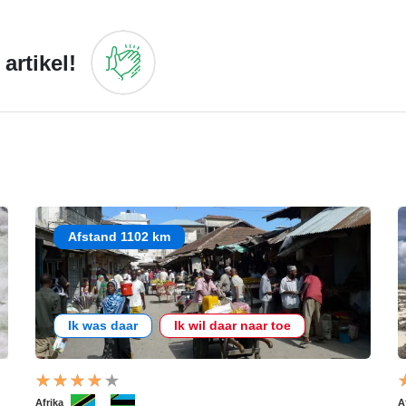
artikel!
Afstand 1102 km
Ik was daar
Ik wil daar naar toe
Afrika
A