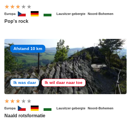
Europa
Lausitzer gebergte
Noord-Bohemen
Pop's rock
Afstand 10 km
Ik was daar
Ik wil daar naar toe
Europa
Lausitzer gebergte
Noord-Bohemen
Naald rotsformatie