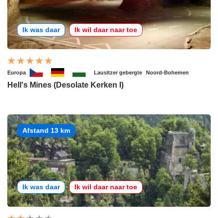
Ik was daar
Ik wil daar naar toe
Europa
Lausitzer gebergte
Noord-Bohemen
Hell's Mines (Desolate Kerken I)
Afstand 13 km
Ik was daar
Ik wil daar naar toe