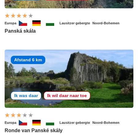
Europa
Lausitzer gebergte
Noord-Bohemen
Panská skála
Afstand 6 km
Ik was daar
Ik wil daar naar toe
Europa
Lausitzer gebergte
Noord-Bohemen
Ronde van Panské skály