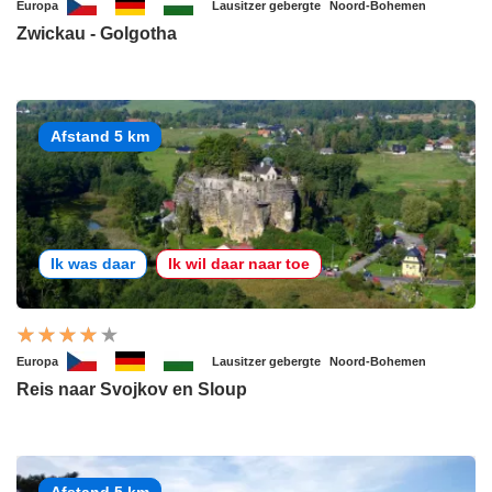
Europa
Lausitzer gebergte
Noord-Bohemen
Zwickau - Golgotha
Afstand 5 km
Ik was daar
Ik wil daar naar toe
Europa
Lausitzer gebergte
Noord-Bohemen
Reis naar Svojkov en Sloup
Afstand 5 km