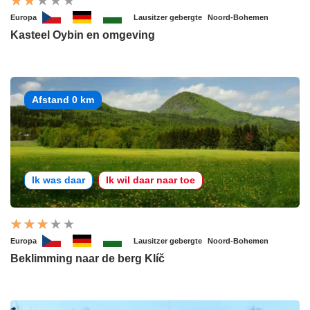
Europa
Lausitzer gebergte
Noord-Bohemen
Kasteel Oybin en omgeving
Afstand 0 km
Ik was daar
Ik wil daar naar toe
Europa
Lausitzer gebergte
Noord-Bohemen
Beklimming naar de berg Klíč