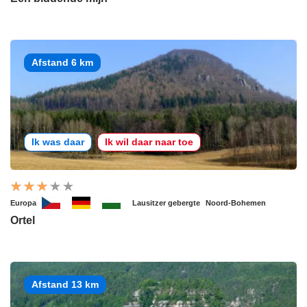
Afstand 6 km
Ik was daar
Ik wil daar naar toe
Europa
Lausitzer gebergte
Noord-Bohemen
Ortel
Afstand 13 km