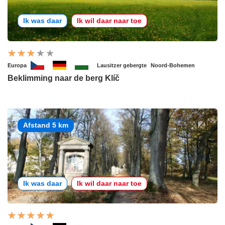
Ik was daar
Ik wil daar naar toe
Europa
Lausitzer gebergte
Noord-Bohemen
Beklimming naar de berg Klíč
Afstand 5 km
Ik was daar
Ik wil daar naar toe