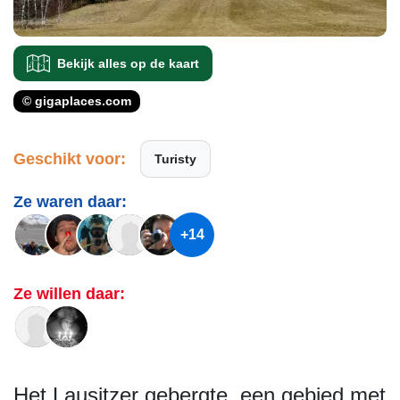
Bekijk alles op de kaart
© gigaplaces.com
Geschikt voor:
Turisty
Ze waren daar:
+14
Ze willen daar:
Het Lausitzer gebergte, een gebied met