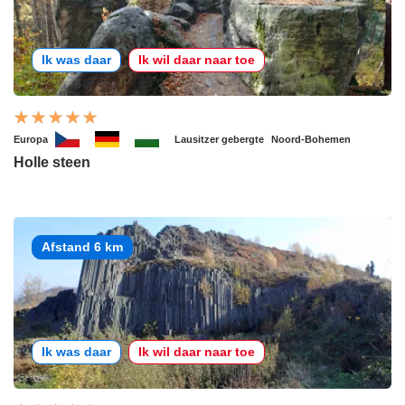
Ik was daar
Ik wil daar naar toe
Europa
Lausitzer gebergte
Noord-Bohemen
Holle steen
Afstand 6 km
Ik was daar
Ik wil daar naar toe