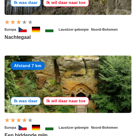
Ik was daar
Ik wil daar naar toe
Europa
Lausitzer gebergte
Noord-Bohemen
Nachtegaal
Afstand 7 km
Ik was daar
Ik wil daar naar toe
Europa
Lausitzer gebergte
Noord-Bohemen
Een biddende mijn