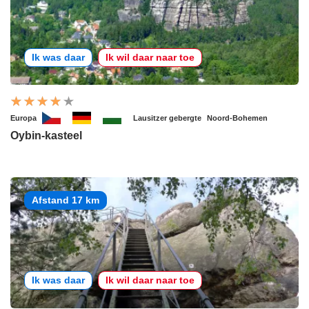
Ik was daar
Ik wil daar naar toe
Europa
Lausitzer gebergte
Noord-Bohemen
Oybin-kasteel
Afstand 17 km
Ik was daar
Ik wil daar naar toe