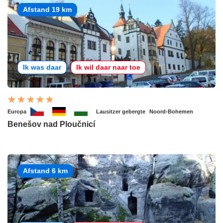
Afstand 19 km
Ik was daar
Ik wil daar naar toe
Europa
Lausitzer gebergte
Noord-Bohemen
Benešov nad Ploučnicí
Afstand 6 km