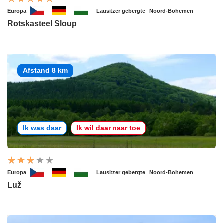
Europa
Lausitzer gebergte
Noord-Bohemen
Rotskasteel Sloup
Afstand 8 km
Ik was daar
Ik wil daar naar toe
Europa
Lausitzer gebergte
Noord-Bohemen
Luž