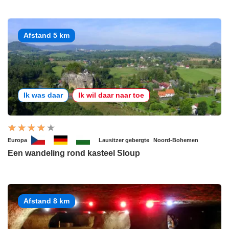
Afstand 5 km
Ik was daar
Ik wil daar naar toe
Europa
Lausitzer gebergte
Noord-Bohemen
Een wandeling rond kasteel Sloup
Afstand 8 km