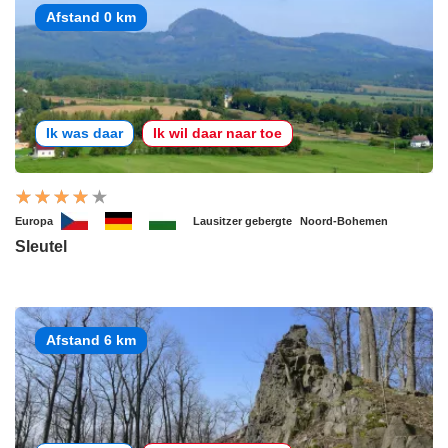
Afstand 0 km
Ik was daar
Ik wil daar naar toe
Europa
Lausitzer gebergte
Noord-Bohemen
Sleutel
Afstand 6 km