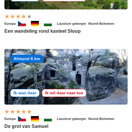
Europa
Lausitzer gebergte
Noord-Bohemen
Een wandeling rond kasteel Sloup
Afstand 6 km
Ik was daar
Ik wil daar naar toe
Europa
Lausitzer gebergte
Noord-Bohemen
De grot van Samuel