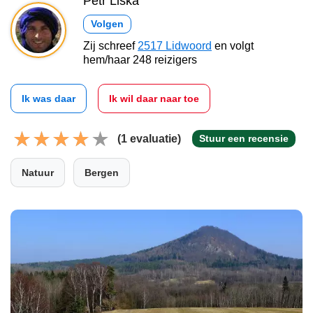
Petr Liška
Volgen
Zij schreef
2517 Lidwoord
en volgt
hem/haar 248 reizigers
Ik was daar
Ik wil daar naar toe
(1 evaluatie)
Stuur een recensie
Natuur
Bergen