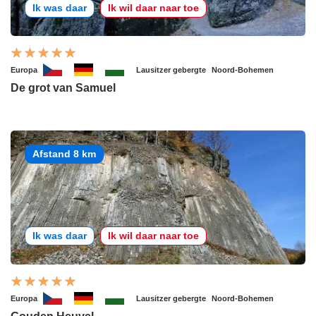
Ik was daar
Ik wil daar naar toe
Europa
Lausitzer gebergte
Noord-Bohemen
De grot van Samuel
Afstand 8 km
Ik was daar
Ik wil daar naar toe
Europa
Lausitzer gebergte
Noord-Bohemen