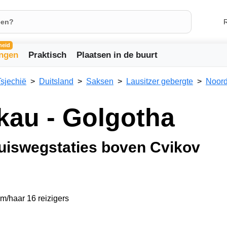
R
heid
ingen
Praktisch
Plaatsen in de buurt
Tsjechië
Duitsland
Saksen
Lausitzer gebergte
Noor
ckau - Golgotha
uiswegstaties boven Cvikov
em/haar 16 reizigers