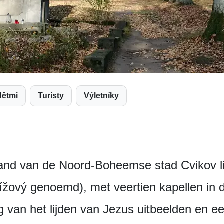
dětmi
Turisty
Výletníky
rand van de Noord-Boheemse stad Cvikov li
řížový genoemd), met veertien kapellen in
 van het lijden van Jezus uitbeelden en ee