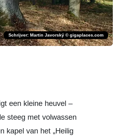
Schrijver: Martin Javorský © gigaplaces.com
gt een kleine heuvel –
 de steeg met volwassen
n kapel van het „Heilig