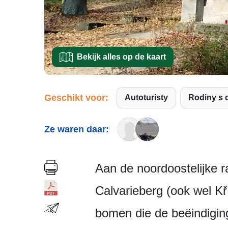
Bekijk alles op de kaart
Geschikt voor:
Autoturisty
Rodiny s 
Ze waren daar:
Aan de noordoostelijke 
Calvarieberg (ook wel K
bomen die de beëindiging