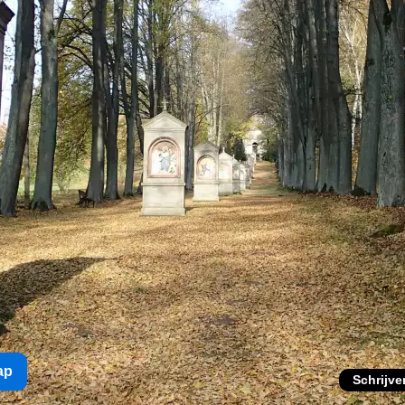
ap
Schrijve