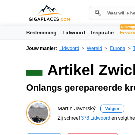
Nieuwig
Bestemming
Lidwoord
Inspiratie
Ervar
Jouw manier:
Lidwoord
Wereld
Europa
Artikel Zwi
Onlangs gerepareerde kr
Martin Javorský
Volgen
Zij schreef
378 Lidwoord
en volgt h