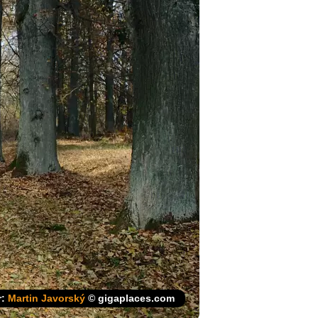
r:
Martin Javorský
© gigaplaces.com