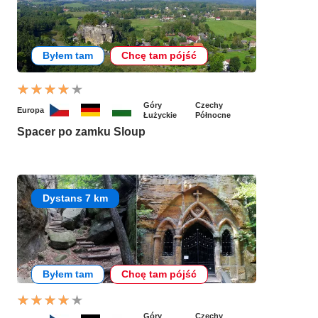
Byłem tam
Chcę tam pójść
Góry
Czechy
Europa
Łużyckie
Północne
Spacer po zamku Sloup
Dystans 7 km
Byłem tam
Chcę tam pójść
Góry
Czechy