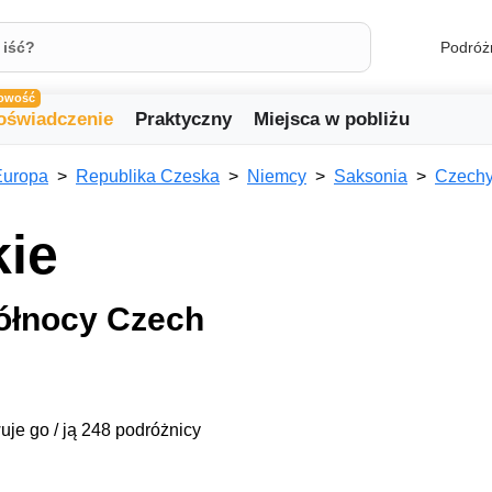
Podróż
owość
oświadczenie
Praktyczny
Miejsca w pobliżu
Europa
Republika Czeska
Niemcy
Saksonia
Czechy
kie
ółnocy Czech
uje go / ją 248 podróżnicy