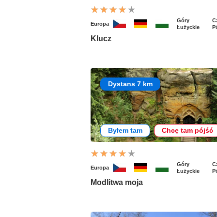
Góry
C
Europa
Łużyckie
P
Klucz
Dystans 7 km
Byłem tam
Chcę tam pójść
Góry
C
Europa
Łużyckie
P
Modlitwa moja