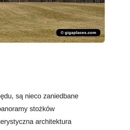
© gigaplaces.com
zędu, są nieco zaniedbane
 panoramy stożków
erystyczna architektura