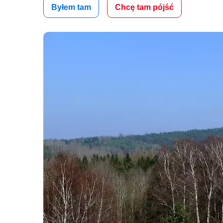
Byłem tam
Chcę tam pójść