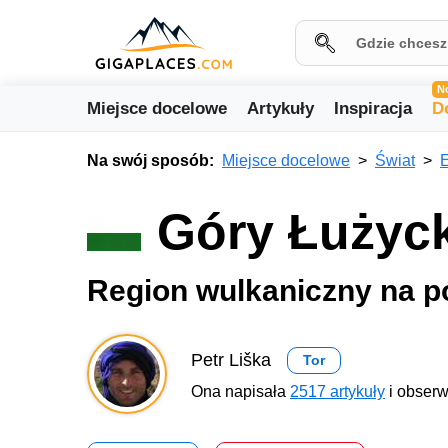
N
Miejsce docelowe
Artykuły
Inspiracja
D
Na swój sposób:
Miejsce docelowe
Świat
Góry Łużyc
Region wulkaniczny na p
Petr Liška
Tor
Ona napisała
2517 artykuły
i obserw