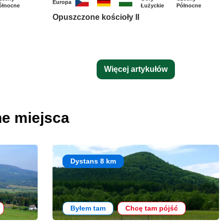
Europa
ółnocne
Łużyckie
Północne
Opuszczone kościoły II
Więcej artykułów
ne miejsca
Dystans 8 km
Byłem tam
Chcę tam pójść