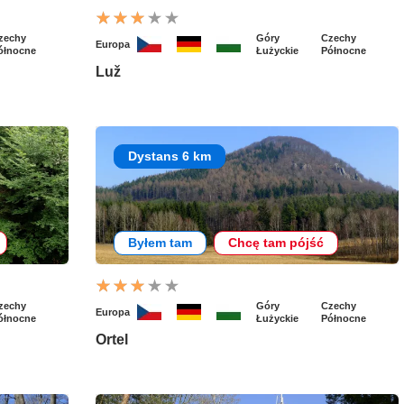
zechy
Góry
Czechy
Europa
ółnocne
Łużyckie
Północne
Luž
Dystans 6 km
Byłem tam
Chcę tam pójść
zechy
Góry
Czechy
Europa
ółnocne
Łużyckie
Północne
Ortel