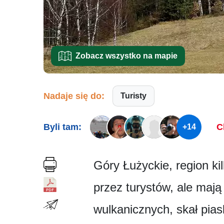
Zobacz wszystko na mapie
Nadaje się do:
Turisty
Byli tam:
C
+14
Góry Łużyckie, region k
przez turystów, ale maj
wulkanicznych, skał pias