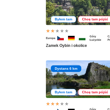
Byłem tam
Chcę tam pójść
Góry
C
Europa
Łużyckie
P
Zamek Oybin i okolice
Dystans 6 km
Byłem tam
Chcę tam pójść
Góry
C