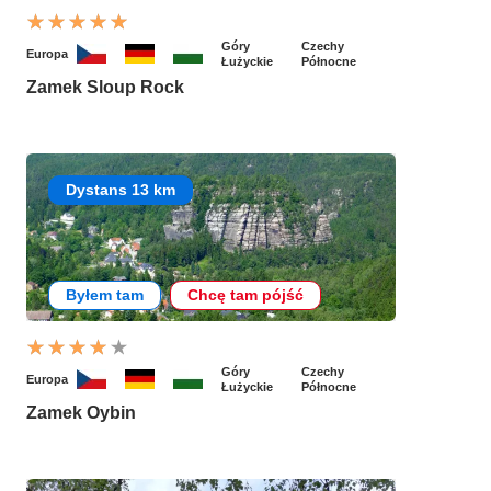
Góry
Czechy
Europa
Łużyckie
Północne
Zamek Sloup Rock
Dystans 13 km
Byłem tam
Chcę tam pójść
Góry
Czechy
Europa
Łużyckie
Północne
Zamek Oybin