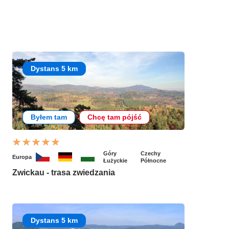
Dystans 5 km
Byłem tam
Chcę tam pójść
Góry
Czechy
Europa
Łużyckie
Północne
Zwickau - trasa zwiedzania
Dystans 5 km