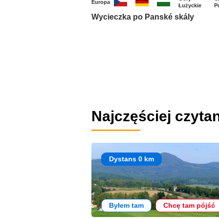
Europa
Łużyckie
P
Wycieczka po Panské skály
Najczęściej czyta
Dystans 0 km
Byłem tam
Chcę tam pójść