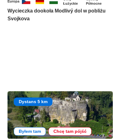
Europa
Łużyckie
Północne
Wycieczka dookoła Modlivý dol w pobliżu
Svojkova
Dystans 5 km
Byłem tam
Chcę tam pójść