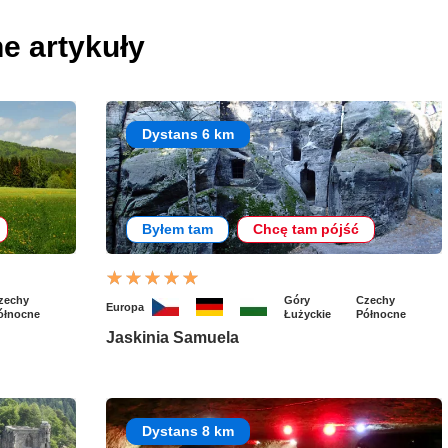
e artykuły
Dystans 6 km
Byłem tam
Chcę tam pójść
zechy
Góry
Czechy
Europa
ółnocne
Łużyckie
Północne
Jaskinia Samuela
Dystans 8 km