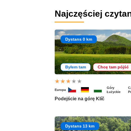
Najczęściej czytan
Dystans 0 km
Byłem tam
Chcę tam pójść
Góry
C
Europa
Łużyckie
P
Podejście na górę Klíč
Dystans 13 km