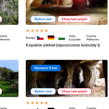
Byłem tam
Chcę tam pójść
zechy
Góry
Czechy
Europa
ółnocne
Łużyckie
Północne
Kopalnie piekieł (opuszczone kościoły I)
Dystans 8 km
Byłem tam
Chcę tam pójść
zechy
Góry
Czechy