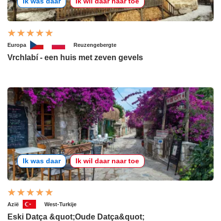
Ik was daar
Ik wil daar naar toe
Europa
Reuzengebergte
Vrchlabí - een huis met zeven gevels
Ik was daar
Ik wil daar naar toe
Azië
West-Turkije
Eski Datça &quot;Oude Datça&quot;