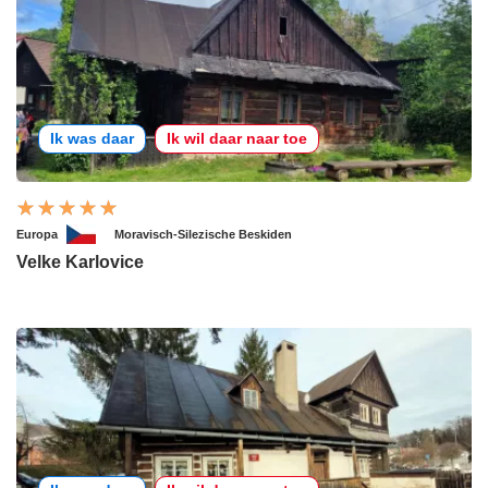
Ik was daar
Ik wil daar naar toe
Europa
Moravisch-Silezische Beskiden
Velke Karlovice