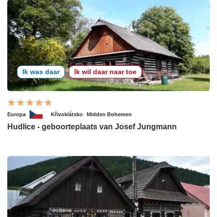
Ik was daar
Ik wil daar naar toe
Europa
Křivoklátsko
Midden Bohemen
Hudlice - geboorteplaats van Josef Jungmann