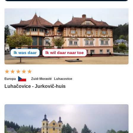
Ik was daar
Ik wil daar naar toe
Europa
Zuid-Moravië
Luhacovice
Luhačovice - Jurkovič-huis