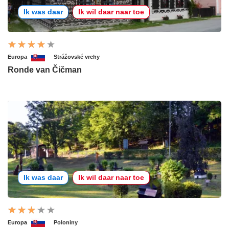
Ik was daar
Ik wil daar naar toe
Europa
Strážovské vrchy
Ronde van Čičman
Ik was daar
Ik wil daar naar toe
Europa
Poloniny