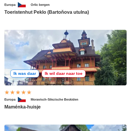
Europa
Orlic bergen
Toeristenhut Peklo (Bartoňova utulna)
Ik was daar
Ik wil daar naar toe
Europa
Moravisch-Silezische Beskiden
Maménka-huisje