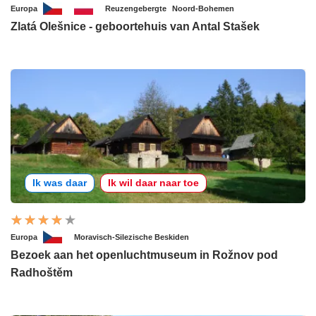
Europa
Reuzengebergte
Noord-Bohemen
Zlatá Olešnice - geboortehuis van Antal Stašek
Ik was daar
Ik wil daar naar toe
Europa
Moravisch-Silezische Beskiden
Bezoek aan het openluchtmuseum in Rožnov pod
Radhoštěm