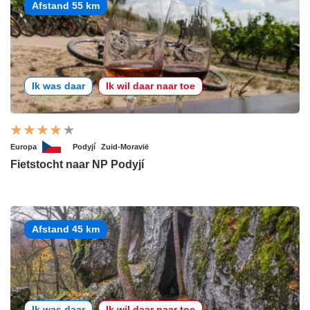
Afstand 55 km
Ik was daar
Ik wil daar naar toe
Europa
Podyjí
Zuid-Moravië
Fietstocht naar NP Podyjí
Afstand 45 km
Ik was daar
Ik wil daar naar toe