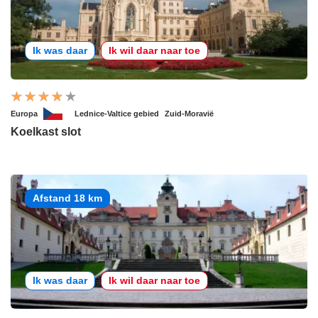
Ik was daar
Ik wil daar naar toe
Europa
Lednice-Valtice gebied
Zuid-Moravië
Koelkast slot
Afstand 18 km
Ik was daar
Ik wil daar naar toe