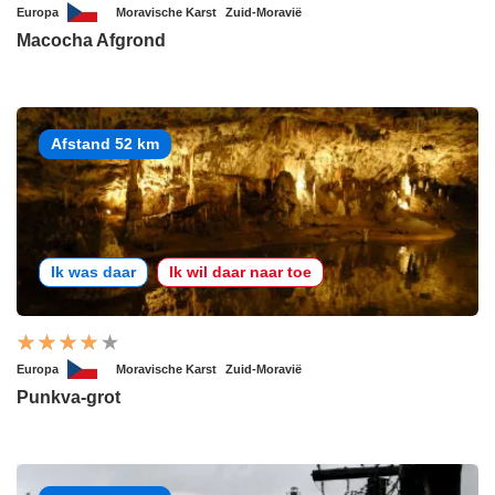
Europa
Moravische Karst
Zuid-Moravië
Macocha Afgrond
Afstand 52 km
Ik was daar
Ik wil daar naar toe
Europa
Moravische Karst
Zuid-Moravië
Punkva-grot