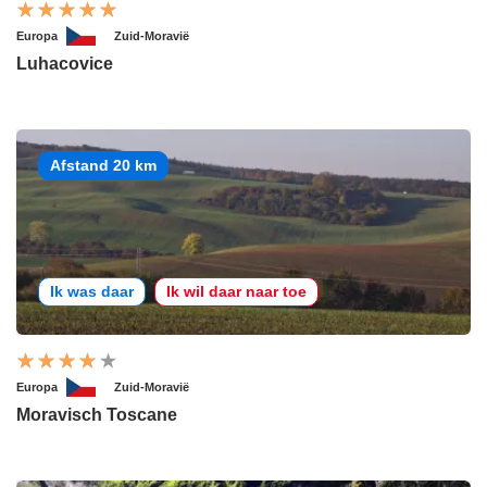
Europa
Zuid-Moravië
Luhacovice
Afstand 20 km
Ik was daar
Ik wil daar naar toe
Europa
Zuid-Moravië
Moravisch Toscane