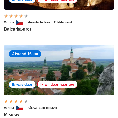
Europa
Moravische Karst
Zuid-Moravië
Balcarka-grot
Afstand 16 km
Ik was daar
Ik wil daar naar toe
Europa
Pálava
Zuid-Moravië
Mikulov