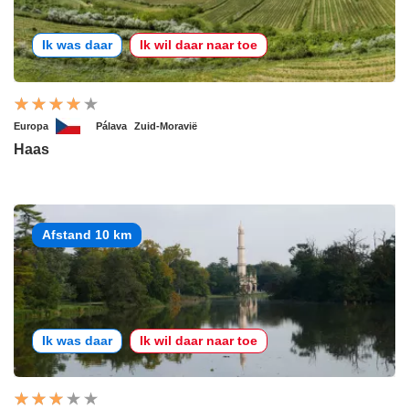
Ik was daar
Ik wil daar naar toe
Europa
Pálava
Zuid-Moravië
Haas
Afstand 10 km
Ik was daar
Ik wil daar naar toe