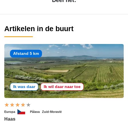
Artikelen in de buurt
Afstand 5 km
Ik was daar
Ik wil daar naar toe
Europa
Pálava
Zuid-Moravië
Haas