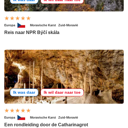
Europa
Moravische Karst
Zuid-Moravië
Reis naar NPR Býčí skála
Ik was daar
Ik wil daar naar toe
Europa
Moravische Karst
Zuid-Moravië
Een rondleiding door de Catharinagrot