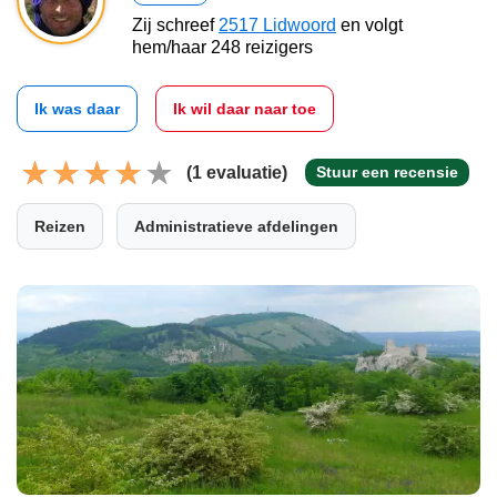
Zij schreef
2517 Lidwoord
en volgt
hem/haar 248 reizigers
Ik was daar
Ik wil daar naar toe
(1 evaluatie)
Stuur een recensie
Reizen
Administratieve afdelingen