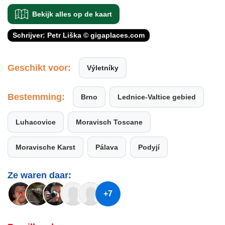
Bekijk alles op de kaart
Schrijver: Petr Liška © gigaplaces.com
Geschikt voor:
Výletníky
Bestemming:
Brno
Lednice-Valtice gebied
Luhacovice
Moravisch Toscane
Moravische Karst
Pálava
Podyjí
Ze waren daar:
+7