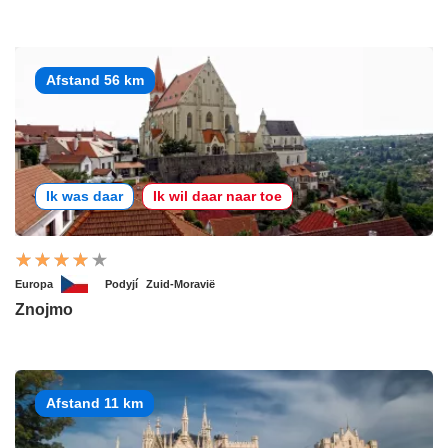
Afstand 56 km
Ik was daar
Ik wil daar naar toe
Europa
Podyjí
Zuid-Moravië
Znojmo
Afstand 11 km