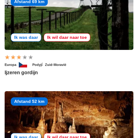
Afstand 69 km
Ik was daar
Ik wil daar naar toe
Europa
Podyjí
Zuid-Moravië
Ijzeren gordijn
Afstand 52 km
Ik was daar
Ik wil daar naar toe