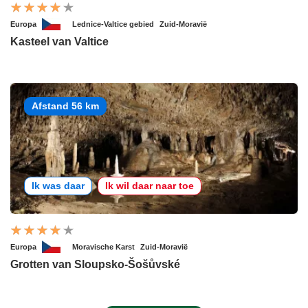
Europa
Lednice-Valtice gebied
Zuid-Moravië
Kasteel van Valtice
Afstand 56 km
Ik was daar
Ik wil daar naar toe
Europa
Moravische Karst
Zuid-Moravië
Grotten van Sloupsko-Šošůvské