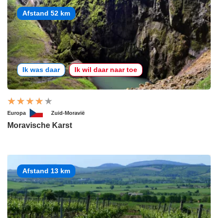
Afstand 52 km
Ik was daar
Ik wil daar naar toe
Europa
Zuid-Moravië
Moravische Karst
Afstand 13 km