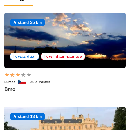
Afstand 35 km
Ik was daar
Ik wil daar naar toe
Europa
Zuid-Moravië
Brno
Afstand 13 km