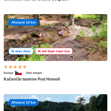
Afstand 10 km
Ik was daar
Ik wil daar naar toe
Europa
Orlic bergen
Kačenčín taverne Pod Homolí
Afstand 13 km