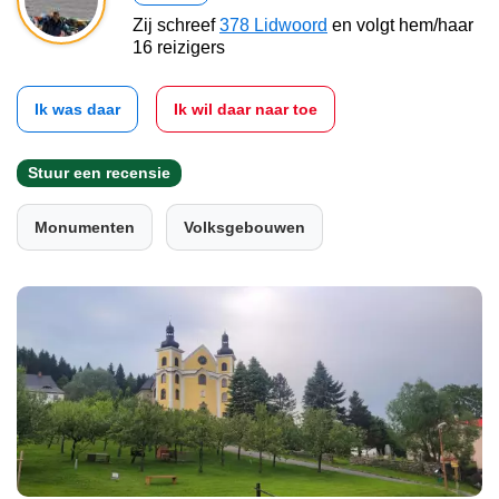
Zij schreef
378 Lidwoord
en volgt hem/haar
16 reizigers
Ik was daar
Ik wil daar naar toe
Stuur een recensie
Monumenten
Volksgebouwen