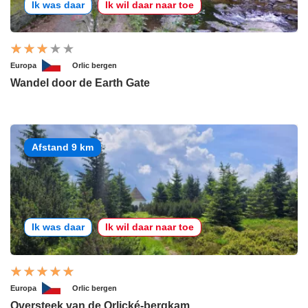
Ik was daar
Ik wil daar naar toe
Europa
Orlic bergen
Wandel door de Earth Gate
Afstand 9 km
Ik was daar
Ik wil daar naar toe
Europa
Orlic bergen
Oversteek van de Orlické-bergkam