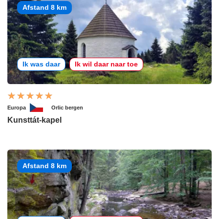
Afstand 8 km
Ik was daar
Ik wil daar naar toe
Europa
Orlic bergen
Kunsttát-kapel
Afstand 8 km