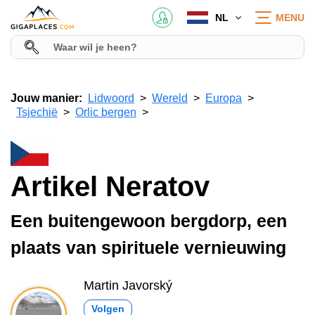
NL
MENU
Jouw manier:
Lidwoord
Wereld
Europa
Tsjechië
Orlic bergen
Artikel Neratov
Een buitengewoon bergdorp, een
plaats van spirituele vernieuwing
Martin Javorský
Volgen