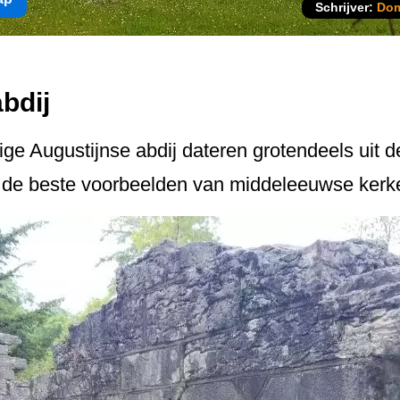
Schrijver:
Dom
bdij
ge Augustijnse abdij dateren grotendeels uit d
de beste voorbeelden van middeleeuwse kerkelij