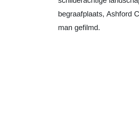
schilderachtige landscha
begraafplaats, Ashford Ca
man gefilmd.