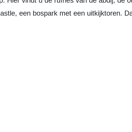
p. Hier vindt u de ruïnes van de abdij, de 
stle, een bospark met een uitkijktoren. Daa