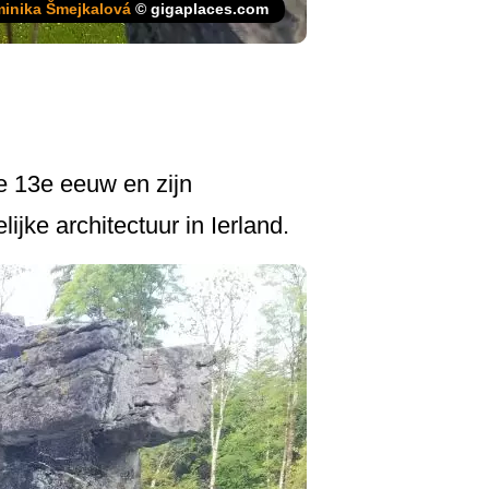
inika Šmejkalová
© gigaplaces.com
e 13e eeuw en zijn
ke architectuur in Ierland.