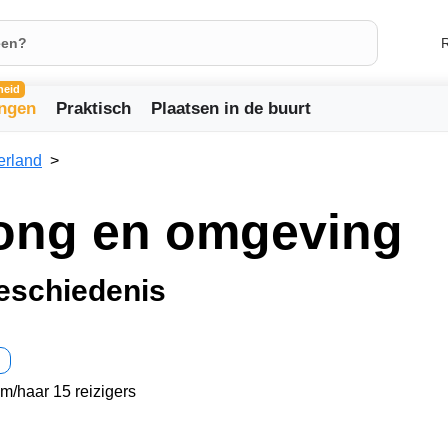
R
heid
ingen
Praktisch
Plaatsen in de buurt
erland
Cong en omgeving
geschiedenis
em/haar 15 reizigers