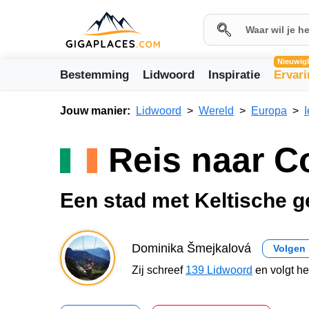
Nieuwig
Bestemming
Lidwoord
Inspiratie
Ervar
Jouw manier:
Lidwoord
Wereld
Europa
I
Reis naar 
Een stad met Keltische 
Dominika Šmejkalová
Volgen
Zij schreef
139 Lidwoord
en volgt h