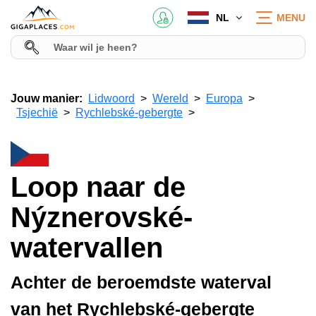
NL
MENU
Jouw manier:
Lidwoord
Wereld
Europa
Tsjechië
Rychlebské-gebergte
Loop naar de
Nýznerovské-
watervallen
Achter de beroemdste waterval
van het Rychlebské-gebergte