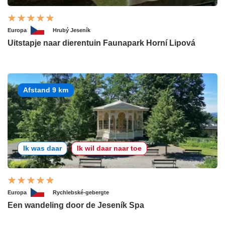
Europa
Hrubý Jeseník
Uitstapje naar dierentuin Faunapark Horní Lipová
Afstand 9 km
Ik was daar
Ik wil daar naar toe
Europa
Rychlebské-gebergte
Een wandeling door de Jeseník Spa