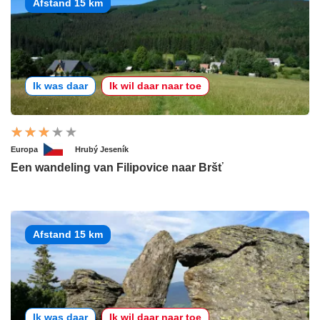
Afstand 15 km
Ik was daar
Ik wil daar naar toe
Europa
Hrubý Jeseník
Een wandeling van Filipovice naar Bršť
Afstand 15 km
Ik was daar
Ik wil daar naar toe