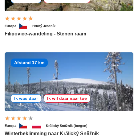
Europa
Hrubý Jeseník
Filipovice-wandeling - Stenen raam
Afstand 17 km
Ik was daar
Ik wil daar naar toe
Europa
Králický Sněžník (bergen)
Winterbeklimming naar Králický Sněžník