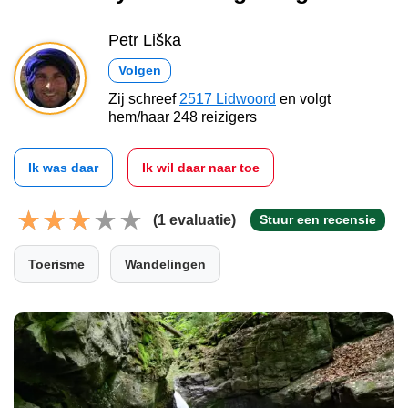
Petr Liška
Volgen
Zij schreef
2517 Lidwoord
en volgt
hem/haar 248 reizigers
Ik was daar
Ik wil daar naar toe
(1 evaluatie)
Stuur een recensie
Toerisme
Wandelingen