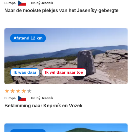
Europa
Hrubý Jeseník
Naar de mooiste plekjes van het Jeseníky-gebergte
Afstand 12 km
Ik was daar
Ik wil daar naar toe
Europa
Hrubý Jeseník
Beklimming naar Keprník en Vozek