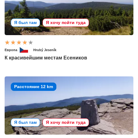
Я был там
Я хочу пойти туда
Европа
Hrubý Jeseník
К красивейшим местам Есеников
Расстояние 12 km
Я был там
Я хочу пойти туда