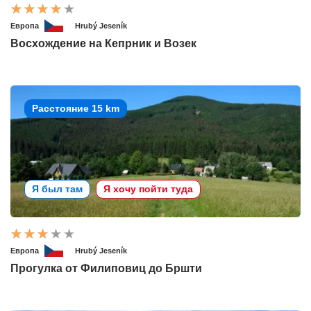
Европа
Hrubý Jeseník
Восхождение на Кепрник и Возек
Расстояние 15 km
Я был там
Я хочу пойти туда
Европа
Hrubý Jeseník
Прогулка от Филиповиц до Бршти