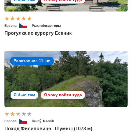
Европа
Рыхлебские горы
Прогулка по курорту Есеник
Расстояние 11 km
Я был там
Я хочу пойти туда
Европа
Hrubý Jeseník
Поход Филиповице - Шумны (1073 м)