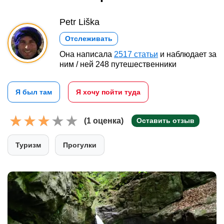
Petr Liška
Отслеживать
Она написала
2517 статьи
и наблюдает за
ним / ней 248 путешественники
Я был там
Я хочу пойти туда
(1 оценка)
Оставить отзыв
Туризм
Прогулки