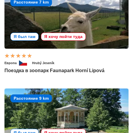
Расстояние 7 km
Я был там
Я хочу пойти туда
Европа
Hrubý Jeseník
Поездка в зоопарк Faunapark Horní Lipová
Расстояние 9 km
Я был там
Я хочу пойти туда