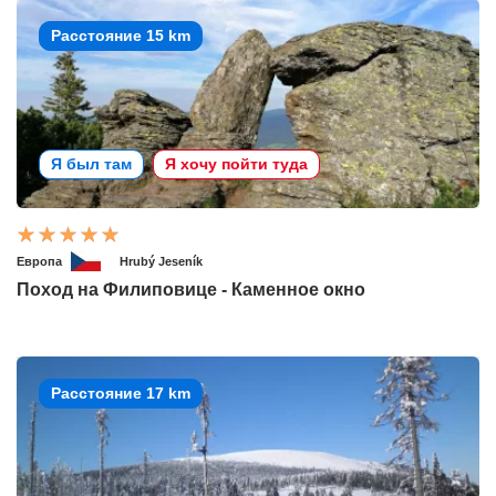
Расстояние 15 km
Я был там
Я хочу пойти туда
Европа
Hrubý Jeseník
Поход на Филиповице - Каменное окно
Расстояние 17 km