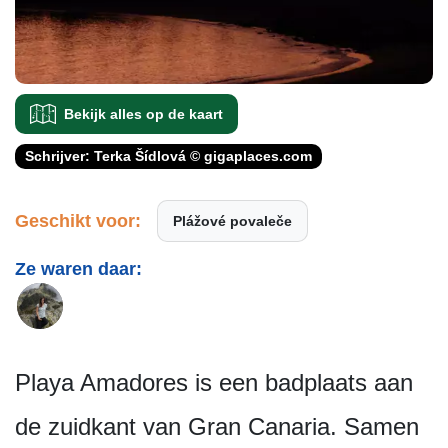
Bekijk alles op de kaart
Schrijver: Terka Šídlová © gigaplaces.com
Geschikt voor:
Plážové povaleče
Ze waren daar:
Playa Amadores is een badplaats aan
de zuidkant van Gran Canaria. Samen