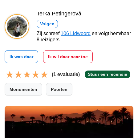
Terka Petingerová
Volgen
Zij schreef
106 Lidwoord
en volgt hem/haar
8 reizigers
Ik was daar
Ik wil daar naar toe
(1 evaluatie)
Stuur een recensie
Monumenten
Poorten