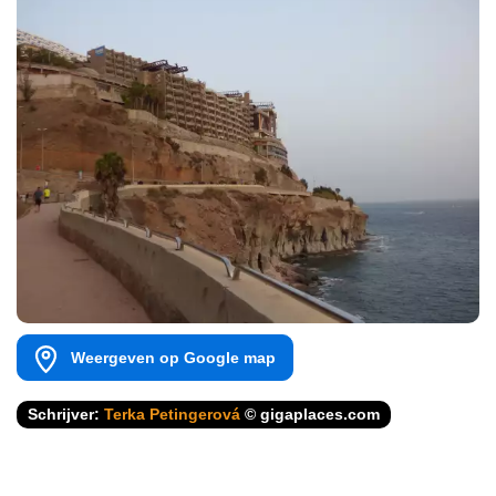
Weergeven op Google map
Schrijver:
Terka Petingerová
© gigaplaces.com