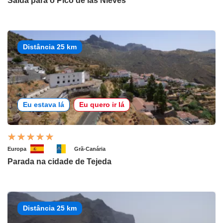
Saída para o Pico de las Nieves
Distância 25 km
Eu estava lá
Eu quero ir lá
Europa
Grã-Canária
Parada na cidade de Tejeda
Distância 25 km