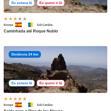
Eu estava lá
Eu quero ir lá
Europa
Grã-Canária
Caminhada até Roque Nublo
Distância 24 km
Eu estava lá
Eu quero ir lá
Europa
Grã-Canária