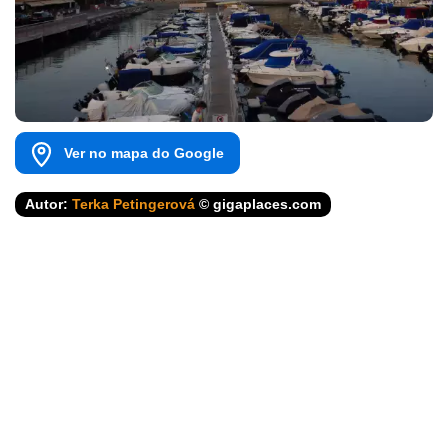
Ver no mapa do Google
Autor:
Terka Petingerová
© gigaplaces.com