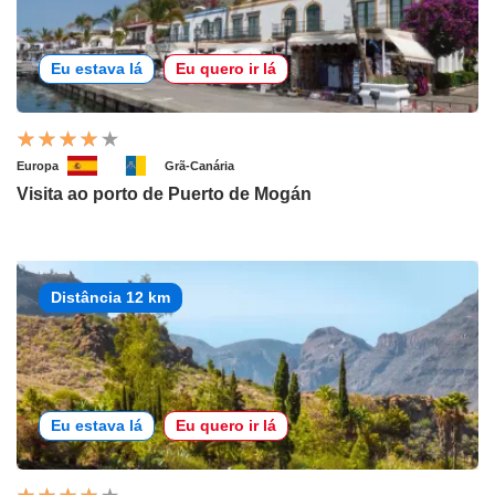
Eu estava lá
Eu quero ir lá
Europa
Grã-Canária
Visita ao porto de Puerto de Mogán
Distância 12 km
Eu estava lá
Eu quero ir lá