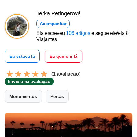
Terka Petingerová
Acompanhar
Ela escreveu
106 artigos
e segue ele/ela 8
Viajantes
Eu estava lá
Eu quero ir lá
(1 avaliação)
Envie uma avaliação
Monumentos
Portas