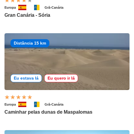
Europa
Grã-Canária
Gran Canária - Sória
Distância 15 km
Eu estava lá
Eu quero ir lá
Europa
Grã-Canária
Caminhar pelas dunas de Maspalomas