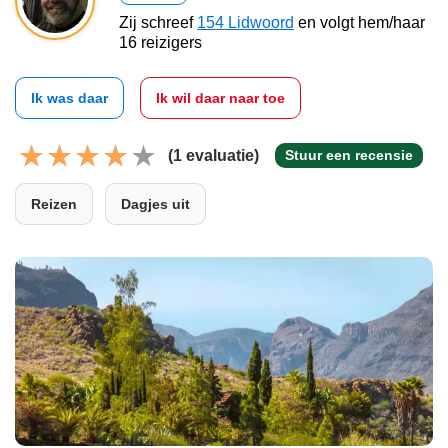
Zij schreef
154 Lidwoord
en volgt hem/haar
16 reizigers
Ik was daar
Ik wil daar naar toe
(1 evaluatie)
Stuur een recensie
Reizen
Dagjes uit