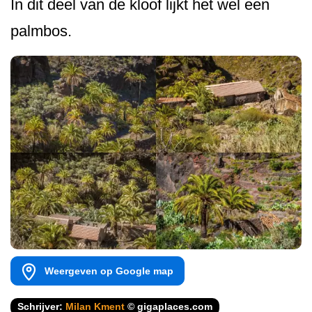
In dit deel van de kloof lijkt het wel een
palmbos.
Weergeven op Google map
Schrijver:
Milan Kment
© gigaplaces.com