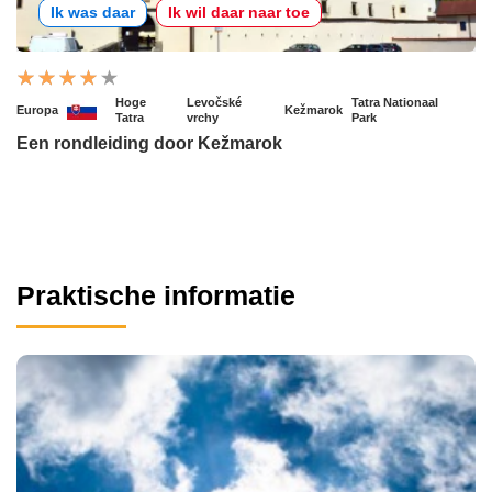
Ik was daar
Ik wil daar naar toe
Hoge
Levočské
Tatra Nationaal
Europa
Kežmarok
Tatra
vrchy
Park
Een rondleiding door Kežmarok
Praktische informatie