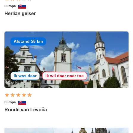
Europa
Herlian geiser
Afstand 58 km
Ik was daar
Ik wil daar naar toe
Europa
Ronde van Levoča