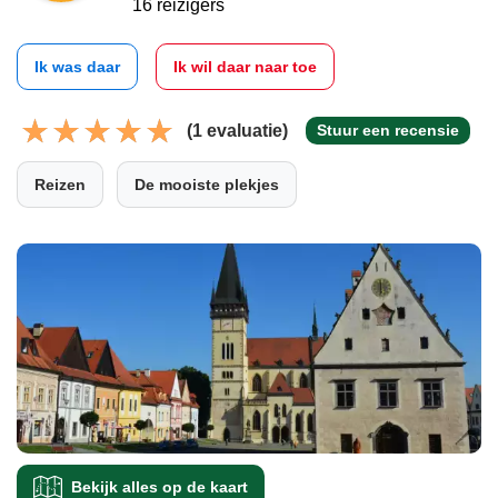
16 reizigers
Ik was daar
Ik wil daar naar toe
(1 evaluatie)
Stuur een recensie
Reizen
De mooiste plekjes
Bekijk alles op de kaart