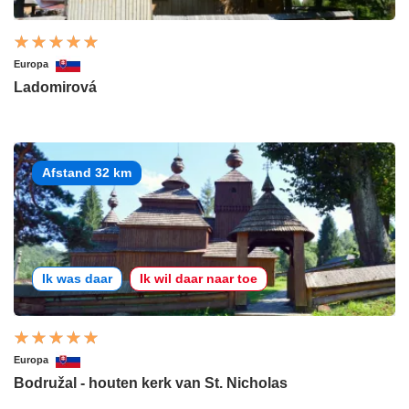
Europa
Ladomirová
Afstand 32 km
Ik was daar
Ik wil daar naar toe
Europa
Bodružal - houten kerk van St. Nicholas