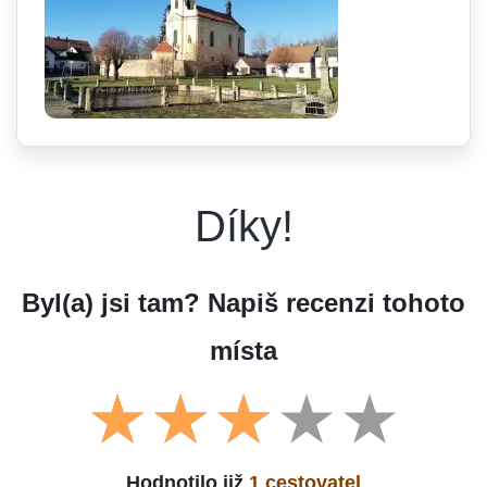
Díky!
Byl(a) jsi tam? Napiš recenzi tohoto
místa
Hodnotilo již
1 cestovatel