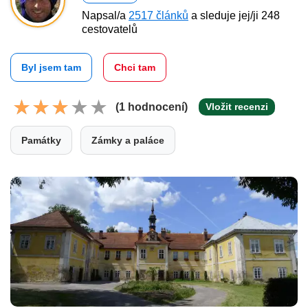
Napsal/a
2517 článků
a sleduje jej/ji 248
cestovatelů
Byl jsem tam
Chci tam
(1 hodnocení)
Vložit recenzi
Památky
Zámky a paláce