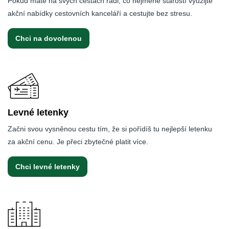
Pokud máte na svých cestách rádi, co nejméně starostí využijte
akční nabídky cestovních kanceláří a cestujte bez stresu.
Chci na dovolenou
Levné letenky
Začni svou vysněnou cestu tím, že si pořídíš tu nejlepší letenku
za akční cenu. Je přeci zbytečné platit více.
Chci levné letenky