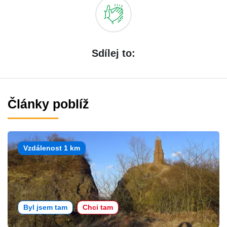
Sdílej to:
Články poblíž
Vzdálenost 1 km
Byl jsem tam
Chci tam