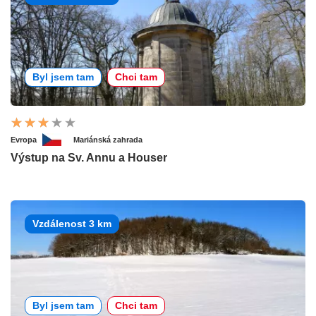
Byl jsem tam
Chci tam
Evropa
Mariánská zahrada
Výstup na Sv. Annu a Houser
Vzdálenost 3 km
Byl jsem tam
Chci tam