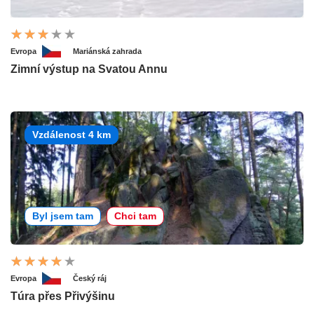
Evropa
Mariánská zahrada
Zimní výstup na Svatou Annu
Vzdálenost 4 km
Byl jsem tam
Chci tam
Evropa
Český ráj
Túra přes Přivýšinu