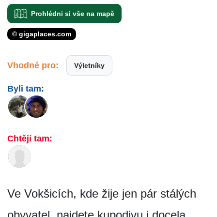
Prohlédni si vše na mapě
© gigaplaces.com
Vhodné pro:
Výletníky
Byli tam:
Chtějí tam:
Ve Vokšicích, kde žije jen pár stálých
obyvatel, najdete kupodivu i docela