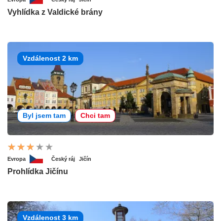
Vyhlídka z Valdické brány
Vzdálenost 2 km
Byl jsem tam
Chci tam
Evropa
Český ráj
Jičín
Prohlídka Jičínu
Vzdálenost 3 km