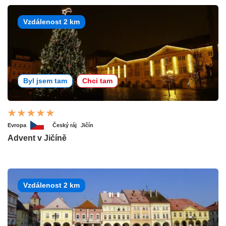
Vzdálenost 2 km
Byl jsem tam
Chci tam
Evropa
Český ráj
Jičín
Advent v Jičíně
Vzdálenost 2 km