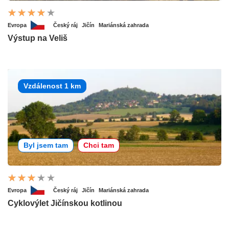
Evropa
Český ráj
Jičín
Mariánská zahrada
Výstup na Veliš
Vzdálenost 1 km
Byl jsem tam
Chci tam
Evropa
Český ráj
Jičín
Mariánská zahrada
Cyklovýlet Jičínskou kotlinou