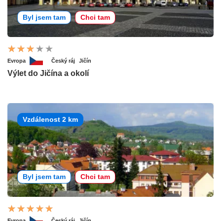
Byl jsem tam
Chci tam
Evropa
Český ráj
Jičín
Výlet do Jičína a okolí
Vzdálenost 2 km
Byl jsem tam
Chci tam
Evropa
Český ráj
Jičín