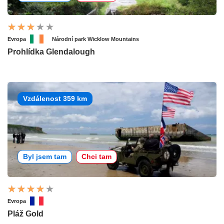
Evropa
Národní park Wicklow Mountains
Prohlídka Glendalough
Vzdálenost 359 km
Byl jsem tam
Chci tam
Evropa
Pláž Gold