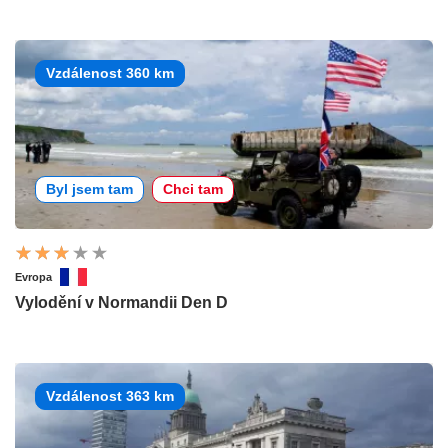
Vzdálenost 360 km
Byl jsem tam
Chci tam
Evropa
Vylodění v Normandii Den D
Vzdálenost 363 km