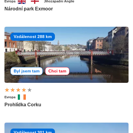
Evropa
Jihozápadní Anglie
Národní park Exmoor
Vzdálenost 288 km
Byl jsem tam
Chci tam
Evropa
Prohlídka Corku
Vzdálenost 301 km