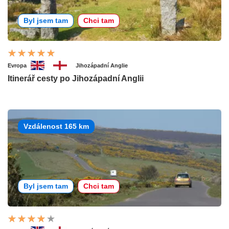
Byl jsem tam
Chci tam
Evropa
Jihozápadní Anglie
Itinerář cesty po Jihozápadní Anglii
Vzdálenost 165 km
Byl jsem tam
Chci tam