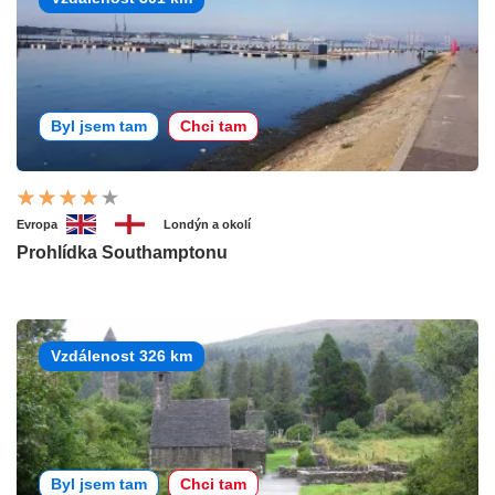
Byl jsem tam
Chci tam
Evropa
Londýn a okolí
Prohlídka Southamptonu
Vzdálenost 326 km
Byl jsem tam
Chci tam