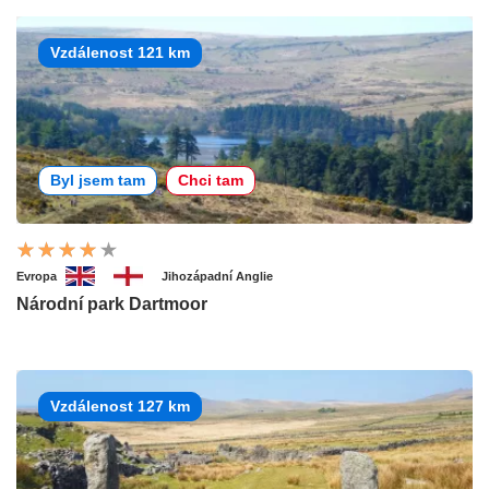
Vzdálenost 121 km
Byl jsem tam
Chci tam
Evropa
Jihozápadní Anglie
Národní park Dartmoor
Vzdálenost 127 km