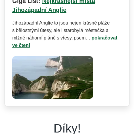
Giga List:
Nejkrásnější místa
Jihozápadní Anglie
Jihozápadní Anglie to jsou nejen krásné pláže
s bělostnými útesy, ale i starobylá městečka a
mlžné náhorní pláně s vřesy, psem…
pokračovat
ve čtení
Díky!