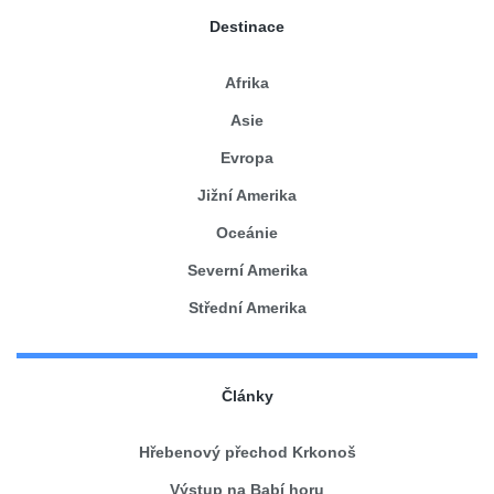
Destinace
Afrika
Asie
Evropa
Jižní Amerika
Oceánie
Severní Amerika
Střední Amerika
Články
Hřebenový přechod Krkonoš
Výstup na Babí horu