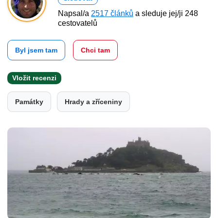
Napsal/a
2517 článků
a sleduje jej/ji 248
cestovatelů
Byl jsem tam
Chci tam
Vložit recenzi
Památky
Hrady a zříceniny