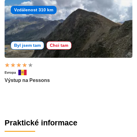
Vzdálenost 310 km
Byl jsem tam
Chci tam
Evropa
Výstup na Pessons
Praktické informace