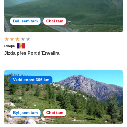
Byl jsem tam
Chci tam
Evropa
Jízda přes Port d´Envalira
Vzdálenost 306 km
Byl jsem tam
Chci tam