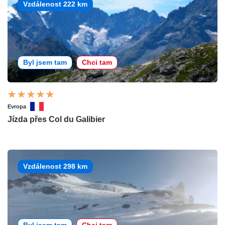
Vzdálenost 222 km
Byl jsem tam
Chci tam
Evropa
Jízda přes Col du Galibier
Vzdálenost 298 km
Byl jsem tam
Chci tam