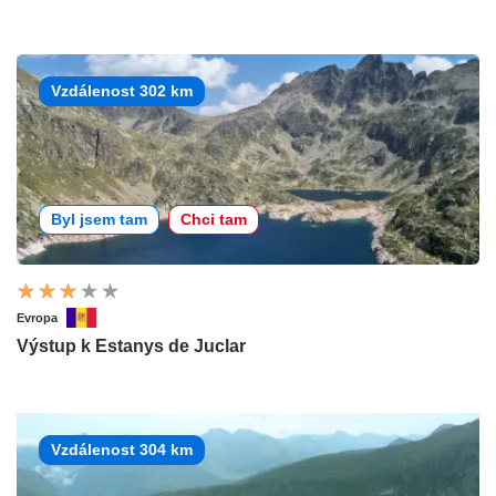
Vzdálenost 302 km
Byl jsem tam
Chci tam
Evropa
Výstup k Estanys de Juclar
Vzdálenost 304 km