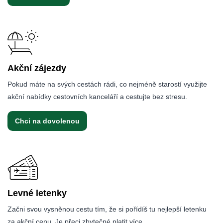
Akční zájezdy
Pokud máte na svých cestách rádi, co nejméně starostí využijte
akční nabídky cestovních kanceláří a cestujte bez stresu.
Chci na dovolenou
Levné letenky
Začni svou vysněnou cestu tím, že si pořídíš tu nejlepší letenku
za akční cenu. Je přeci zbytečné platit více.