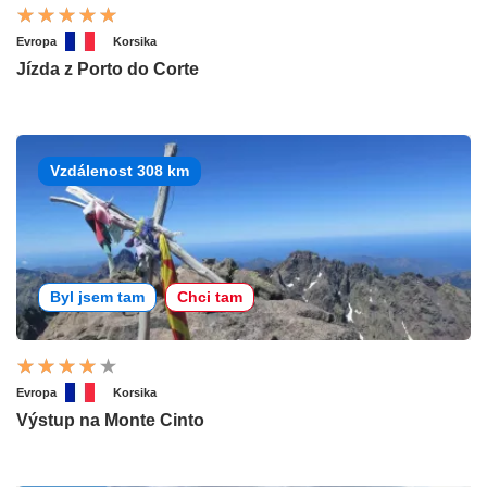
Evropa
Korsika
Jízda z Porto do Corte
Vzdálenost 308 km
Byl jsem tam
Chci tam
Evropa
Korsika
Výstup na Monte Cinto