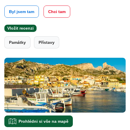
Byl jsem tam
Chci tam
Vložit recenzi
Památky
Přístavy
Prohlédni si vše na mapě