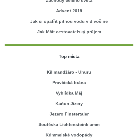
Záchody celého světa
Advent 2019
Jak si opatřit pitnou vodu v divočine
Jak léčit cestovatelský průjem
Top místa
Kilimandžáro - Uhuru
Pravčická brána
Vyhlídka Máj
Kaňon Jizery
Jezero Finstertaler
Soutěska Lichtensteinklamm
Krimmelské vodopády