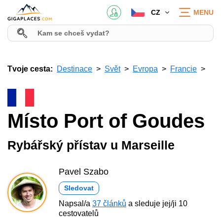
CZ
MENU
Tvoje cesta:
Destinace
Svět
Evropa
Francie
Místo Port of Goudes
Rybářský přístav u Marseille
Pavel Szabo
Sledovat
Napsal/a
37 článků
a sleduje jej/ji 10
cestovatelů