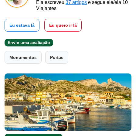
Ela escreveu
37 artigos
e segue ele/ela 10
Viajantes
Eu estava lá
Eu quero ir lá
Envie uma avaliação
Monumentos
Portas