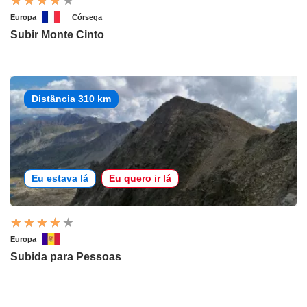
Europa
Córsega
Subir Monte Cinto
Distância 310 km
Eu estava lá
Eu quero ir lá
Europa
Subida para Pessoas