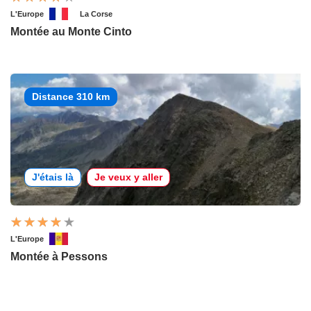
L'Europe
La Corse
Montée au Monte Cinto
Distance 310 km
J'étais là
Je veux y aller
L'Europe
Montée à Pessons