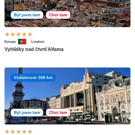
Byl jsem tam
Chci tam
Evropa
Lisabon
Vyhlídky nad čtvrtí Alfama
Vzdálenost 169 km
Byl jsem tam
Chci tam