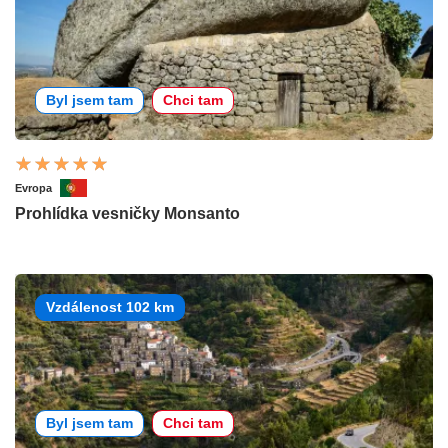
Byl jsem tam
Chci tam
Evropa
Prohlídka vesničky Monsanto
Vzdálenost 102 km
Byl jsem tam
Chci tam