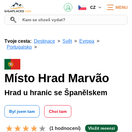
CZ
MENU
Tvoje cesta:
Destinace
Svět
Evropa
Portugalsko
Místo Hrad Marvão
Hrad u hranic se Španělskem
Byl jsem tam
Chci tam
(1 hodnocení)
Vložit recenzi