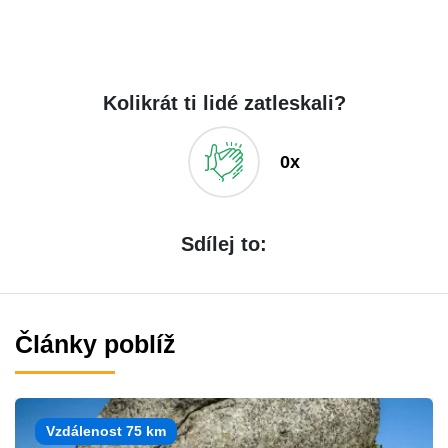
Kolikrát ti lidé zatleskali?
0x
Sdílej to:
Články poblíž
Vzdálenost 75 km