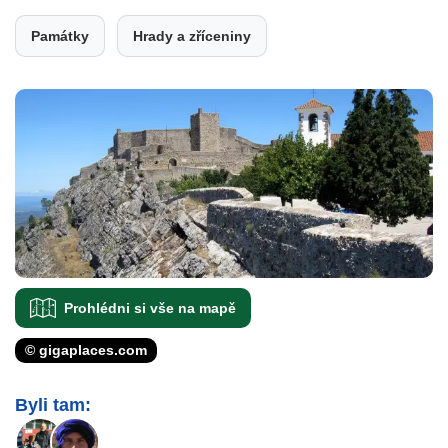
Památky
Hrady a zříceniny
Prohlédni si vše na mapě
© gigaplaces.com
Byli tam: