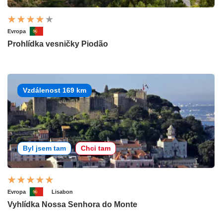
Evropa
Prohlídka vesničky Piodão
Vzdálenost 169 km
Byl jsem tam
Chci tam
Evropa
Lisabon
Vyhlídka Nossa Senhora do Monte