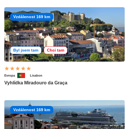
Vzdálenost 169 km
Byl jsem tam
Chci tam
Evropa
Lisabon
Vyhlídka Miradouro da Graça
Vzdálenost 169 km