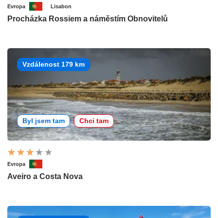
Evropa
Lisabon
Procházka Rossiem a náměstím Obnovitelů
Vzdálenost 179 km
Byl jsem tam
Chci tam
Evropa
Aveiro a Costa Nova