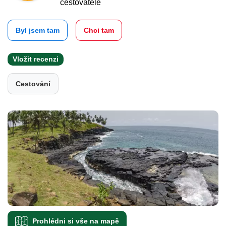
cestovatelé
Byl jsem tam
Chci tam
Vložit recenzi
Cestování
Prohlédni si vše na mapě