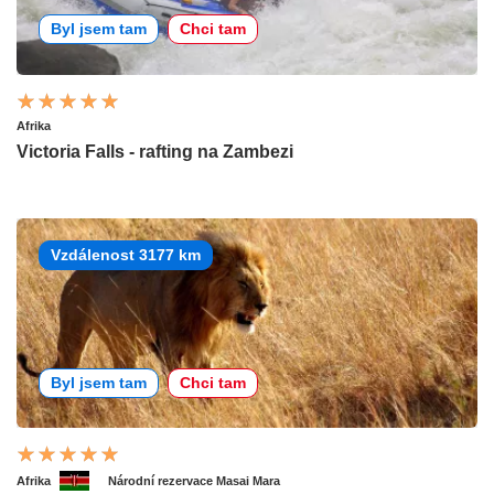
Byl jsem tam
Chci tam
Afrika
Victoria Falls - rafting na Zambezi
Vzdálenost 3177 km
Byl jsem tam
Chci tam
Afrika
Národní rezervace Masai Mara