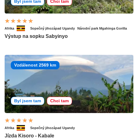
Byl jsem tam
Chci tam
Afrika
Sopečný jihozápad Ugandy
Národní park Mgahinga Gorilla
Výstup na sopku Sabyinyo
Vzdálenost 2569 km
Byl jsem tam
Chci tam
Afrika
Sopečný jihozápad Ugandy
Jízda Kisoro - Kabale