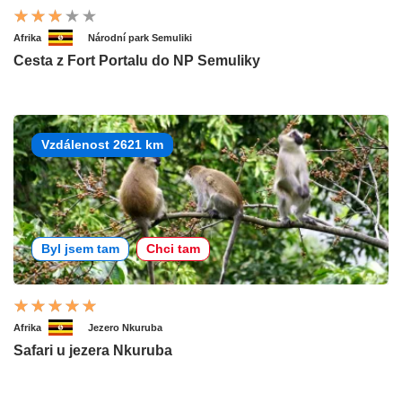
Afrika
Národní park Semuliki
Cesta z Fort Portalu do NP Semuliky
Vzdálenost 2621 km
Byl jsem tam
Chci tam
Afrika
Jezero Nkuruba
Safari u jezera Nkuruba