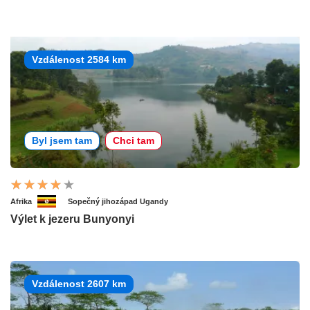
Vzdálenost 2584 km
Byl jsem tam
Chci tam
Afrika
Sopečný jihozápad Ugandy
Výlet k jezeru Bunyonyi
Vzdálenost 2607 km