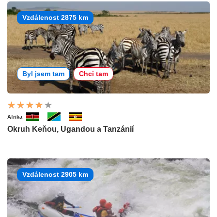
Vzdálenost 2875 km
Byl jsem tam
Chci tam
Afrika
Okruh Keňou, Ugandou a Tanzánií
Vzdálenost 2905 km