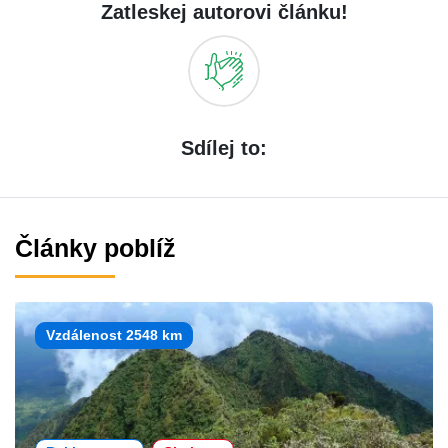
Zatleskej autorovi článku!
Sdílej to:
Články poblíž
Vzdálenost 2548 km