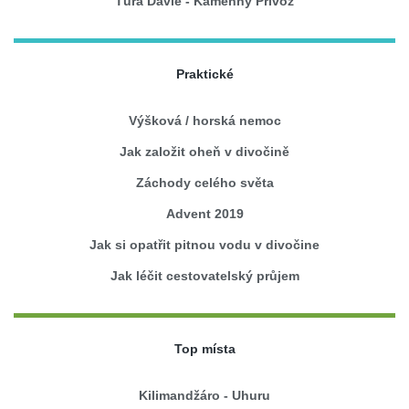
Túra Davle - Kamenný Přívoz
Praktické
Výšková / horská nemoc
Jak založit oheň v divočině
Záchody celého světa
Advent 2019
Jak si opatřit pitnou vodu v divočine
Jak léčit cestovatelský průjem
Top místa
Kilimandžáro - Uhuru