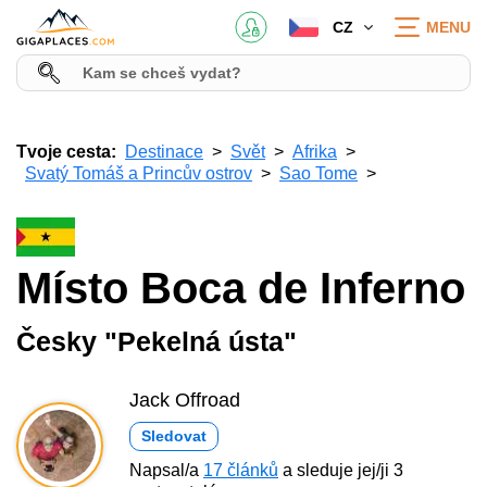
CZ
MENU
Tvoje cesta:
Destinace
Svět
Afrika
Svatý Tomáš a Princův ostrov
Sao Tome
Místo Boca de Inferno
Česky "Pekelná ústa"
Jack Offroad
Sledovat
Napsal/a
17 článků
a sleduje jej/ji 3