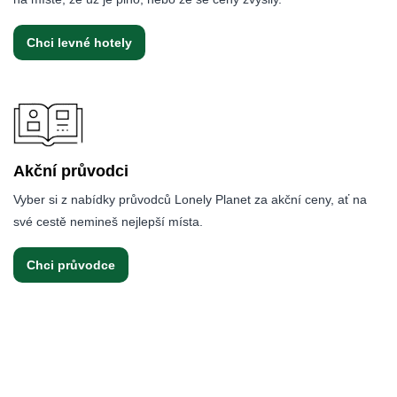
Chci levné hotely
Akční průvodci
Vyber si z nabídky průvodců Lonely Planet za akční ceny, ať na
své cestě nemineš nejlepší místa.
Chci průvodce