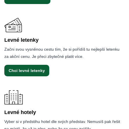
Levné letenky
Začni svou vysněnou cestu tím, že si pořídíš tu nejlepší letenku
za akční cenu. Je přeci zbytečné platit více.
Chci levné letenky
Levné hotely
Vyber si v předstihu hotel dle svých představ. Nemusíš pak řešit
na místě, že už je plno, nebo že se ceny zvýšily.