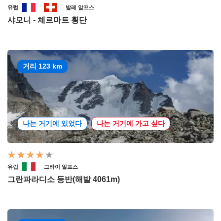
유럽
발레 알프스
샤모니 - 체르마트 횡단
거리 123 km
나는 거기에 있었다
나는 거기에 가고 싶다
유럽
그라이 알프스
그란파라디소 등반(해발 4061m)