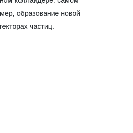
нном коллайдере, самом
имер, образование новой
екторах частиц.