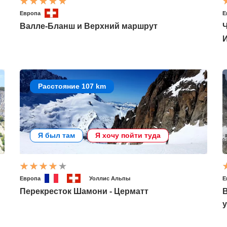
Европа
Е
Валле-Бланш и Верхний маршрут
Расстояние 107 km
Я был там
Я хочу пойти туда
Европа
Уоллис Альпы
Е
Перекресток Шамони - Церматт
В
у