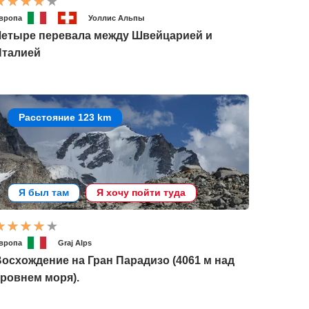
вропа
Уоллис Альпы
Четыре перевала между Швейцарией и
Италией
Расстояние 123 km
Я был там
Я хочу пойти туда
вропа
Graj Alps
осхождение на Гран Парадизо (4061 м над
ровнем моря).