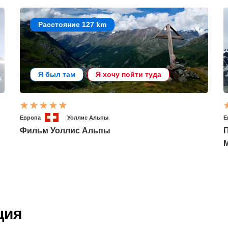
Расстояние 127 km
Я был там
Я хочу пойти туда
Европа
Уоллис Альпы
Е
Фильм Уоллис Альпы
ция