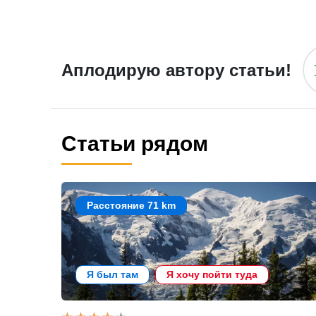
Аплодирую автору статьи!
Статьи рядом
Расстояние 71 km
Я был там
Я хочу пойти туда