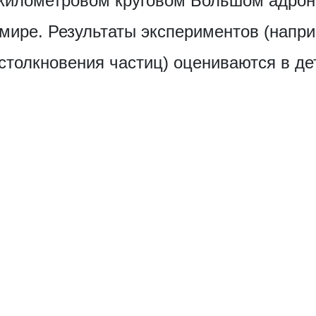
7-километровом круговом Большом адро
мире. Результаты экспериментов (напр
толкновения частиц) оцениваются в дет