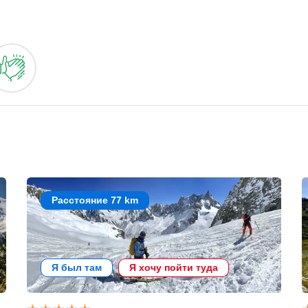
Расстояние 77 km
Я был там
Я хочу пойти туда