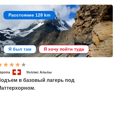
Расстояние 128 km
Я был там
Я хочу пойти туда
вропа
Уоллис Альпы
Подъем в базовый лагерь под
Маттерхорном.