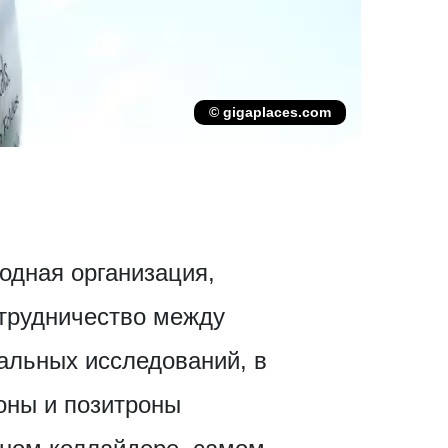
© gigaplaces.com
родная организация,
отрудничество между
альных исследований, в
оны и позитроны