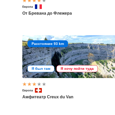
Европа
От Бревана до Флежера
Расстояние 93 km
Я был там
Я хочу пойти туда
Европа
Амфитеатр Creux du Van