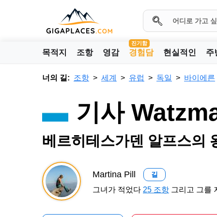
진기함
목적지
조항
영감
경험담
현실적인
주
너의 길:
조항
세계
유럽
독일
바이에른
기사 Watzm
베르히테스가덴 알프스의 
Martina Pill
길
그녀가 적었다
25 조항
그리고 그를 