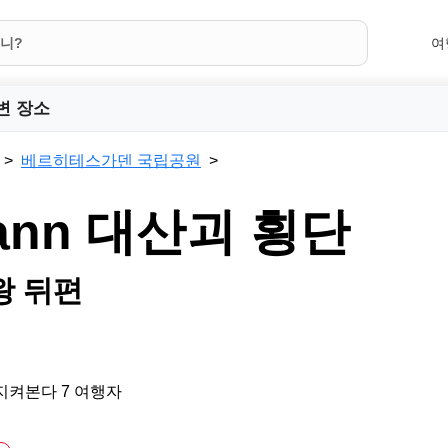
여
변 장소
베르히테스가덴 국립공원
ann 대산괴 횡단
왕 뒤편
지켜본다 7 여행자