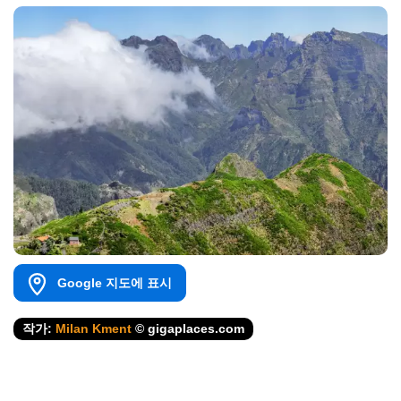
Google 지도에 표시
작가:
Milan Kment
© gigaplaces.com