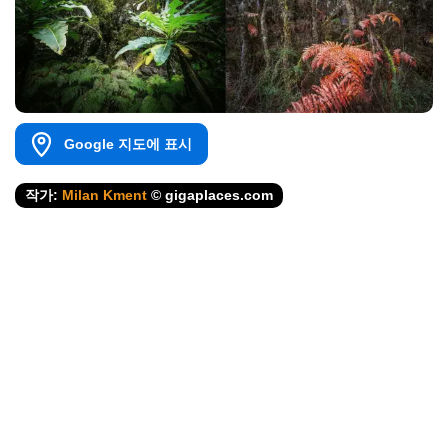
Google 지도에 표시
작가:
Milan Kment
© gigaplaces.com