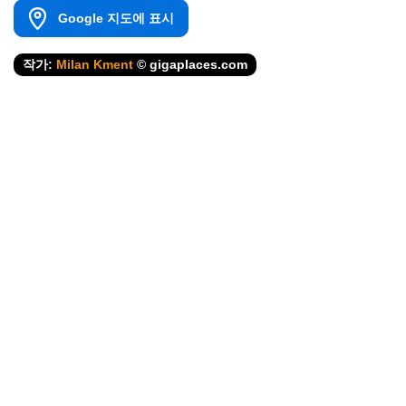
Google 지도에 표시
작가:
Milan Kment
© gigaplaces.com