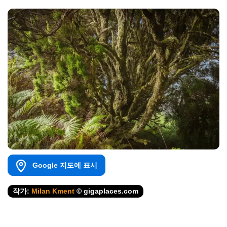
Google 지도에 표시
작가:
Milan Kment
© gigaplaces.com