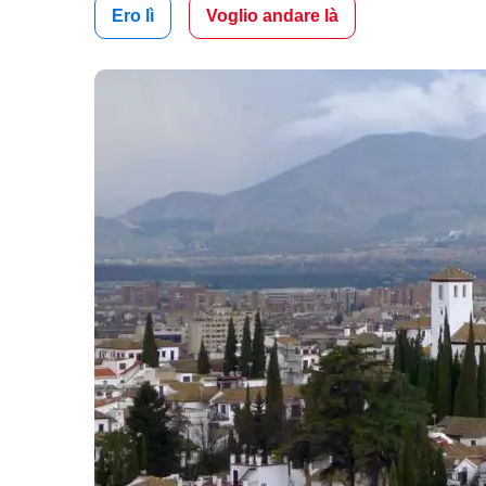
Ero lì
Voglio andare là