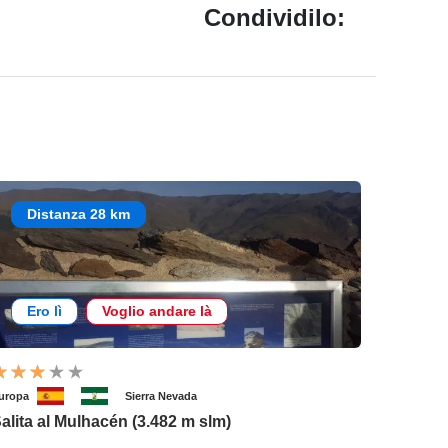
Condividilo:
Distanza 28 km
Ero lì
Voglio andare là
uropa
Sierra Nevada
alita al Mulhacén (3.482 m slm)