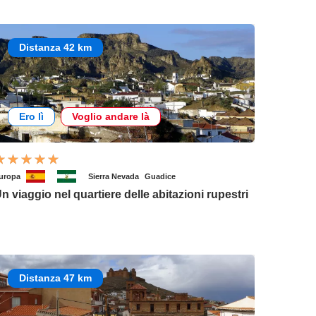
Distanza 42 km
Ero lì
Voglio andare là
uropa
Sierra Nevada
Guadice
n viaggio nel quartiere delle abitazioni rupestri
Distanza 47 km