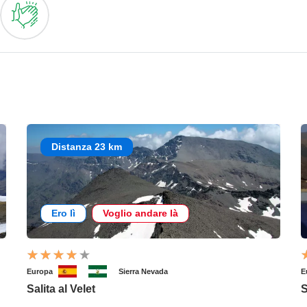
Distanza 23 km
Ero lì
Voglio andare là
Europa
Sierra Nevada
E
Salita al Velet
S