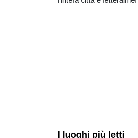
l'intera città è letteralme
I luoghi più letti