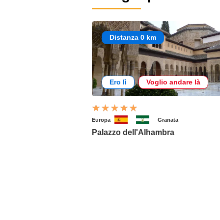
Distanza 0 km
Ero lì
Voglio andare là
Europa
Granata
Palazzo dell'Alhambra