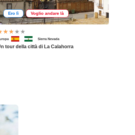
Ero lì
Voglio andare là
uropa
Sierra Nevada
n tour della città di La Calahorra