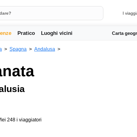
I viaggi
ienze
Pratico
Luoghi vicini
Carta geogr
a
Spagna
Andalusa
anata
dalusia
lei 248 i viaggiatori