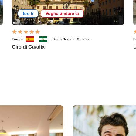
Ero lì
Voglio andare là
Europa
Sierra Nevada
Guadice
E
Giro di Guadix
U