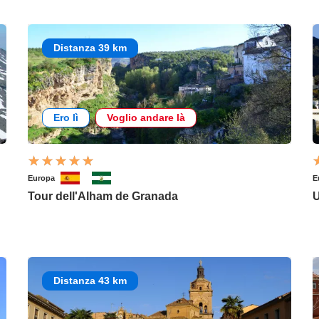
Distanza 39 km
Ero lì
Voglio andare là
Europa
E
Tour dell'Alham de Granada
U
Distanza 43 km