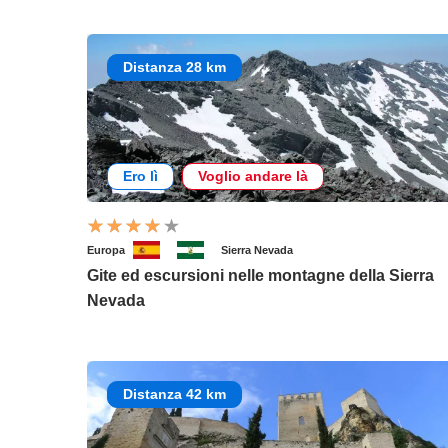
Distanza 28 km
Ero lì
Voglio andare là
Europa
Sierra Nevada
Gite ed escursioni nelle montagne della Sierra
Nevada
Distanza 42 km