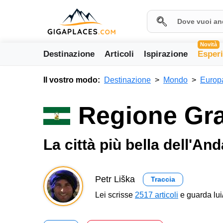
Novità
Destinazione
Articoli
Ispirazione
Esper
Il vostro modo:
Destinazione
Mondo
Europ
Regione Gr
La città più bella dell'An
Petr Liška
Traccia
Lei scrisse
2517 articoli
e guarda lui/