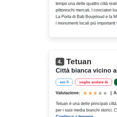
tempo una delle quattro città real
pittoreschi mercati. I conciatori loc
La Porta di Bab Boujeloud e la M
i monumenti locali più importanti
Tetuan
4.
Città bianca vicino 
ero lì
voglio andare là
Valutazione:
|
A
Tetuan è una delle principali cit
per i suoi media bianchi storici. 
Continua a leggere