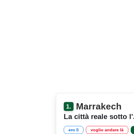
Marrakech
1.
La città reale sotto l
ero lì
voglio andare là