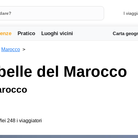
I viaggi
ienze
Pratico
Luoghi vicini
Carta geogr
Marocco
 belle del Marocco
Marocco
lei 248 i viaggiatori