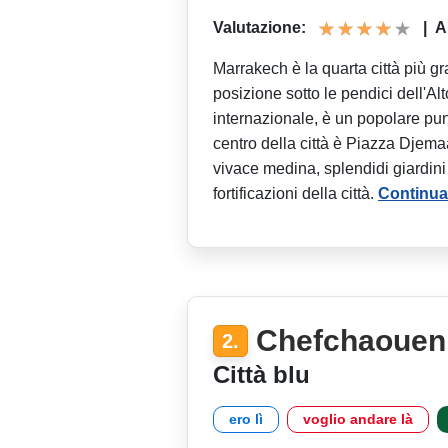
Valutazione:
|
A
Marrakech è la quarta città più g
posizione sotto le pendici dell'Alt
internazionale, è un popolare punto
centro della città è Piazza Djem
vivace medina, splendidi giardini
fortificazioni della città.
Continua
Chefchaouen
2.
Città blu
ero lì
voglio andare là