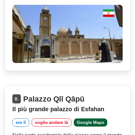
Palazzo Qlī Qāpū
8.
Il più grande palazzo di Esfahan
ero lì
voglio andare là
Google Maps