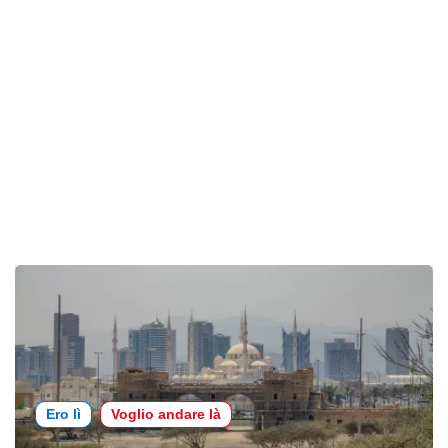
Ero lì
Voglio andare là