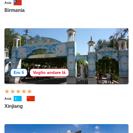
Asia
Birmania
Ero lì
Voglio andare là
Asia
Xinjiang