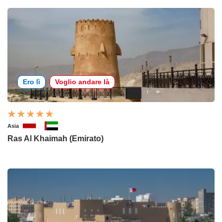
Ero lì
Voglio andare là
Asia
Ras Al Khaimah (Emirato)