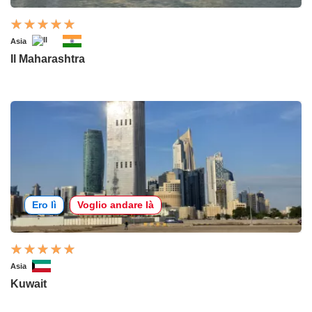
Asia
Il Maharashtra
Ero lì
Voglio andare là
Asia
Kuwait