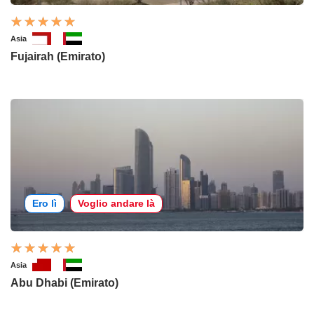
Asia
Fujairah (Emirato)
Ero lì
Voglio andare là
Asia
Abu Dhabi (Emirato)