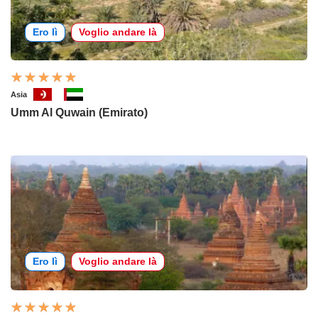
Ero lì
Voglio andare là
Asia
Umm Al Quwain (Emirato)
Ero lì
Voglio andare là