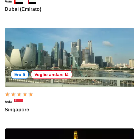
Asia
Dubai (Emirato)
Ero lì
Voglio andare là
Asia
Singapore