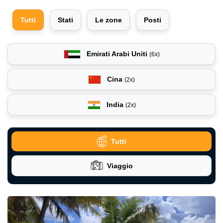
Tutti
Stati
Le zone
Posti
Emirati Arabi Uniti
(6x)
Cina
(2x)
India
(2x)
Tutti
Viaggio