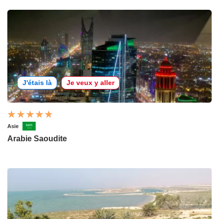
J'étais là
Je veux y aller
Asie
Arabie Saoudite