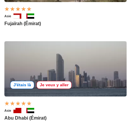
Asie
Fujaïrah (Émirat)
J'étais là
Je veux y aller
Asie
Abu Dhabi (Émirat)