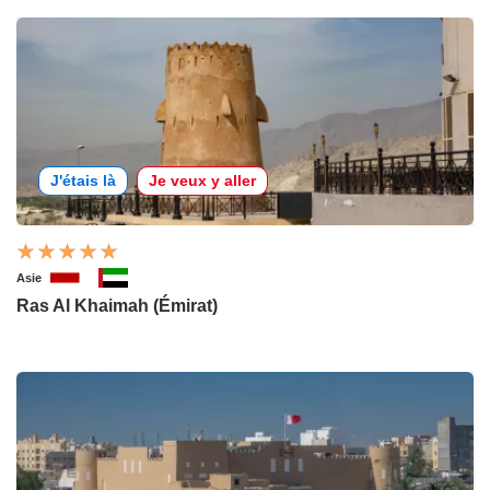
J'étais là
Je veux y aller
Asie
Ras Al Khaimah (Émirat)