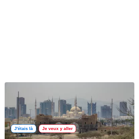
J'étais là
Je veux y aller