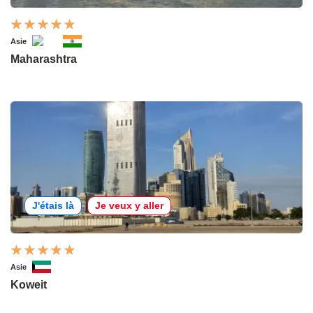
Asie
Maharashtra
J'étais là
Je veux y aller
Asie
Koweit