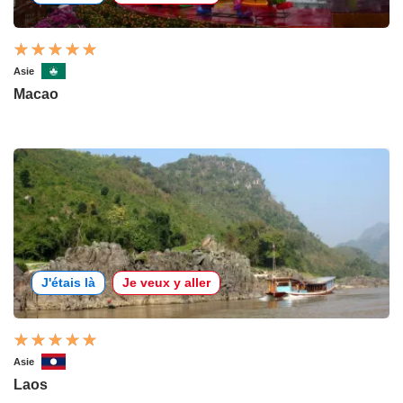
Asie
Macao
J'étais là
Je veux y aller
Asie
Laos