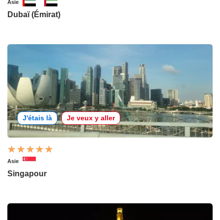
Asie
Dubaï (Émirat)
J'étais là
Je veux y aller
Asie
Singapour