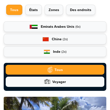
Tous
États
Zones
Des endroits
Emirats Arabes Unis
(6x)
Chine
(2x)
Inde
(2x)
Tous
Voyager