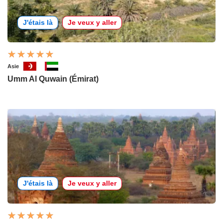
J'étais là
Je veux y aller
Asie
Umm Al Quwain (Émirat)
J'étais là
Je veux y aller