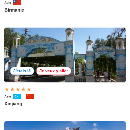
Asie
Birmanie
J'étais là
Je veux y aller
Asie
Xinjiang