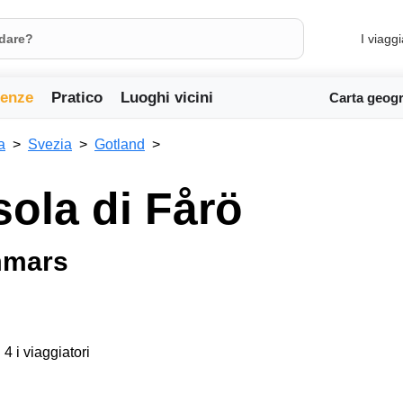
I viaggi
ienze
Pratico
Luoghi vicini
Carta geogr
a
Svezia
Gotland
sola di Fårö
mmars
 4 i viaggiatori