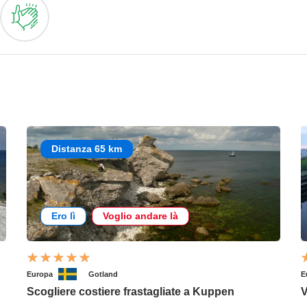
Distanza 65 km
Ero lì
Voglio andare là
Europa
Gotland
E
Scogliere costiere frastagliate a Kuppen
V