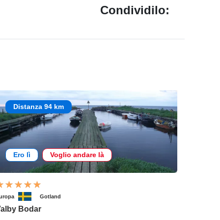
Condividilo:
Distanza 94 km
Ero lì
Voglio andare là
uropa
Gotland
alby Bodar