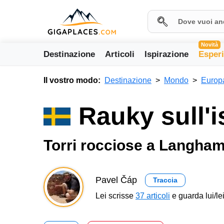
Novità
Destinazione
Articoli
Ispirazione
Esper
Il vostro modo:
Destinazione
Mondo
Europ
Rauky sull'i
Torri rocciose a Langha
Pavel Čáp
Traccia
Lei scrisse
37 articoli
e guarda lui/lei