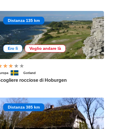
Distanza 135 km
Ero lì
Voglio andare là
uropa
Gotland
cogliere rocciose di Hoburgen
Distanza 385 km