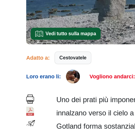
Vedi tutto sulla mappa
Adatto a:
Cestovatele
Loro erano li:
Vogliono andarci:
Uno dei prati più imponen
innalzano verso il cielo 
Gotland forma sostanzial