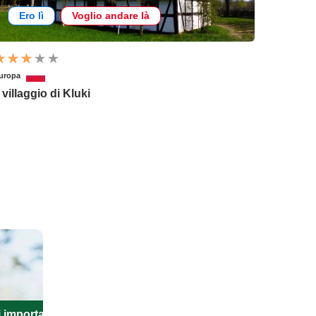
Ero lì
Voglio andare là
uropa
l villaggio di Kluki
i importanti