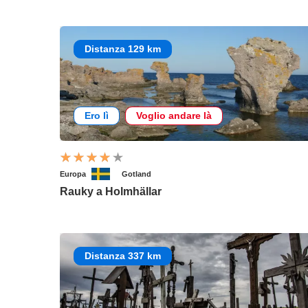
Distanza 129 km
Ero lì
Voglio andare là
Europa
Gotland
Rauky a Holmhällar
Distanza 337 km