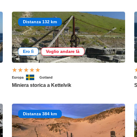
Distanza 132 km
Ero lì
Voglio andare là
Europa
Gotland
E
Miniera storica a Kettelvik
S
Distanza 384 km