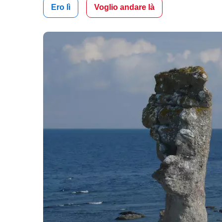
Ero lì
Voglio andare là