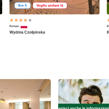
Ero lì
Voglio andare là
Europa
E
Wydma Czołpinska
I
Inserisci anche le informazion