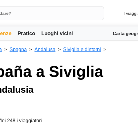
I viaggi
ienze
Pratico
Luoghi vicini
Carta geogr
a
Spagna
Andalusa
Siviglia e dintorni
aña a Siviglia
ndalusia
lei 248 i viaggiatori