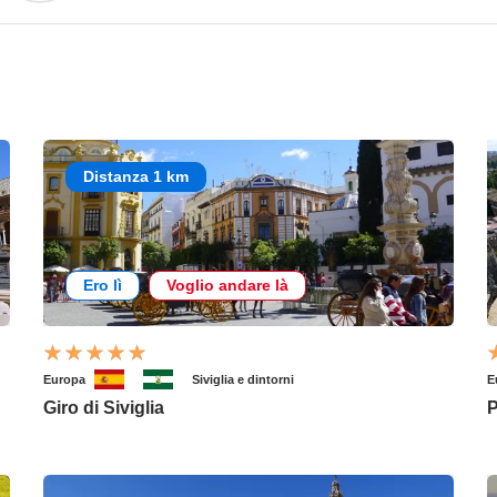
Distanza 1 km
Ero lì
Voglio andare là
Europa
Siviglia e dintorni
E
Giro di Siviglia
P