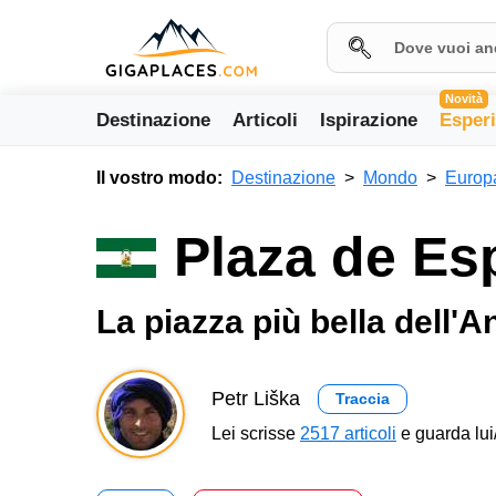
Novità
Destinazione
Articoli
Ispirazione
Esper
Il vostro modo:
Destinazione
Mondo
Europ
Plaza de Esp
La piazza più bella dell'A
Petr Liška
Traccia
Lei scrisse
2517 articoli
e guarda lui/