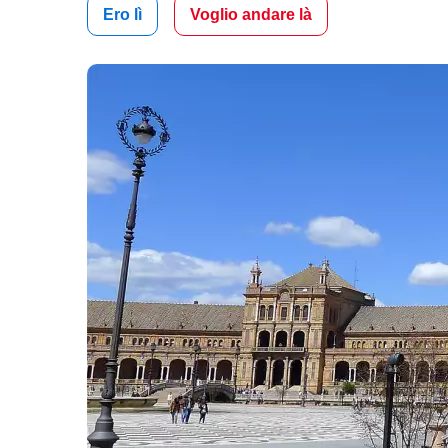
Ero lì
Voglio andare là