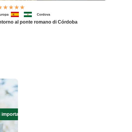
uropa
Cordova
ntorno al ponte romano di Córdoba
i importanti