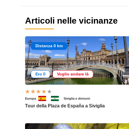
Articoli nelle vicinanze
Distanza 0 km
Ero lì
Voglio andare là
Europa
Siviglia e dintorni
Tour della Plaza de España a Siviglia