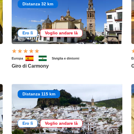
Distanza 32 km
Ero lì
Voglio andare là
Europa
Siviglia e dintorni
E
Giro di Carmony
G
Distanza 115 km
Ero lì
Voglio andare là