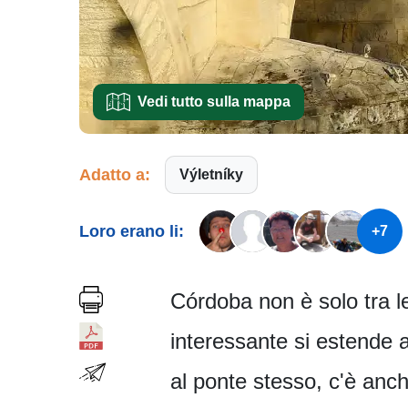
Vedi tutto sulla mappa
Adatto a:
Výletníky
Loro erano li:
+7
Córdoba non è solo tra le
interessante si estende 
al ponte stesso, c'è anc