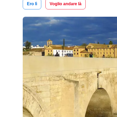
Ero lì
Voglio andare là