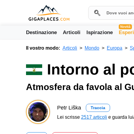
Novità
Destinazione
Articoli
Ispirazione
Esper
Il vostro modo:
Articoli
Mondo
Europa
S
Intorno al 
Atmosfera da favola al G
Petr Liška
Traccia
Lei scrisse
2517 articoli
e guarda lui/