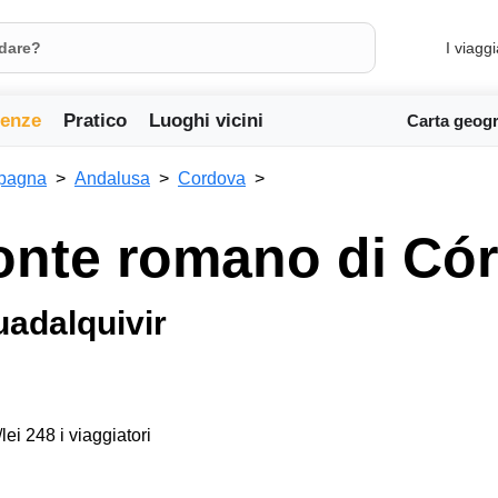
I viaggi
ienze
Pratico
Luoghi vicini
Carta geogr
pagna
Andalusa
Cordova
ponte romano di Có
uadalquivir
lei 248 i viaggiatori