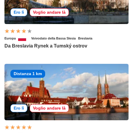
Ero lì
Voglio andare là
Europa
Voivodato della Bassa Slesia
Breslavia
Da Breslavia Rynek a Tumský ostrov
Distanza 1 km
Ero lì
Voglio andare là