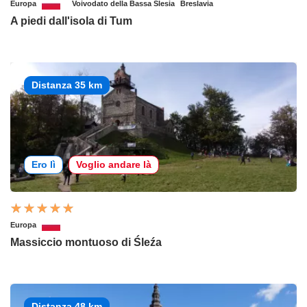
Europa
Voivodato della Bassa Slesia
Breslavia
A piedi dall'isola di Tum
Distanza 35 km
Ero lì
Voglio andare là
Europa
Massiccio montuoso di Śleźa
Distanza 48 km