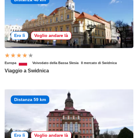
Ero lì
Voglio andare là
Europa
Voivodato della Bassa Slesia
Il mercato di Swidnica
Viaggio a Swidnica
Distanza 59 km
Ero lì
Voglio andare là