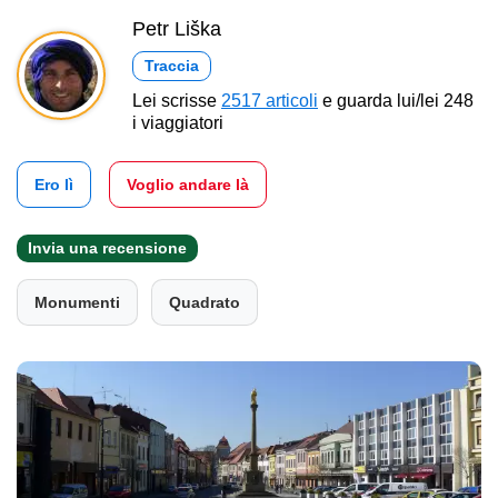
Petr Liška
Traccia
Lei scrisse
2517 articoli
e guarda lui/lei 248
i viaggiatori
Ero lì
Voglio andare là
Invia una recensione
Monumenti
Quadrato