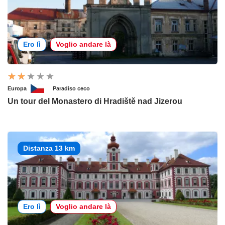
Ero lì
Voglio andare là
Europa
Paradiso ceco
Un tour del Monastero di Hradiště nad Jizerou
Distanza 13 km
Ero lì
Voglio andare là