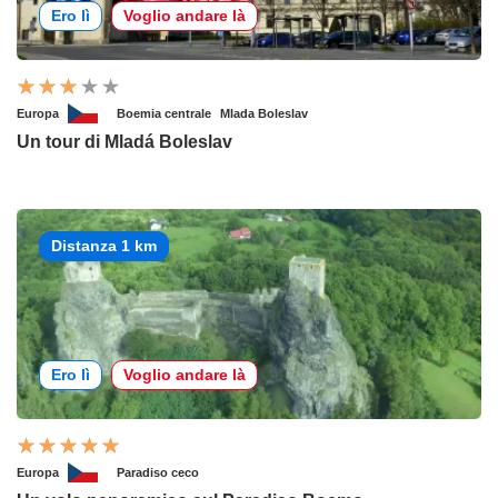
Ero lì
Voglio andare là
Europa
Boemia centrale
Mlada Boleslav
Un tour di Mladá Boleslav
Distanza 1 km
Ero lì
Voglio andare là
Europa
Paradiso ceco