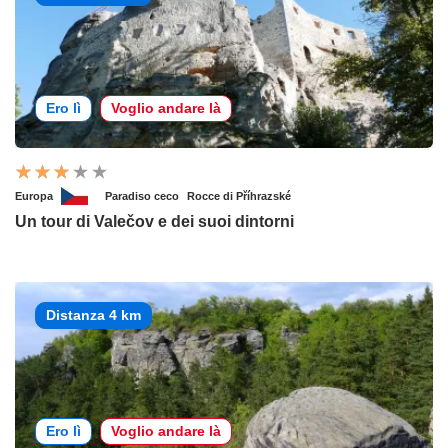
Ero lì
Voglio andare là
Europa
Paradiso ceco
Rocce di Příhrazské
Un tour di Valečov e dei suoi dintorni
Distanza 4 km
Ero lì
Voglio andare là