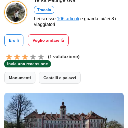
Terka Petingerová
Traccia
Lei scrisse
106 articoli
e guarda lui/lei 8 i
viaggiatori
Ero lì
Voglio andare là
(1 valutazione)
Invia una recensione
Monumenti
Castelli e palazzi