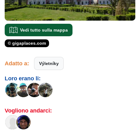
Vedi tutto sulla mappa
© gigaplaces.com
Adatto a:
Výletníky
Loro erano li:
Vogliono andarci: