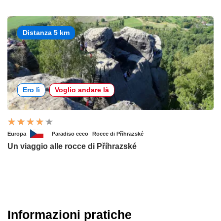
Distanza 5 km
Ero lì
Voglio andare là
Europa
Paradiso ceco
Rocce di Příhrazské
Un viaggio alle rocce di Příhrazské
Informazioni pratiche