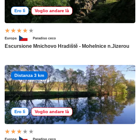
Ero lì
Voglio andare là
Europa
Paradiso ceco
Escursione Mnichovo Hradiště - Mohelnice n.Jizerou
Distanza 3 km
Ero lì
Voglio andare là
Europa
Paradiso ceco