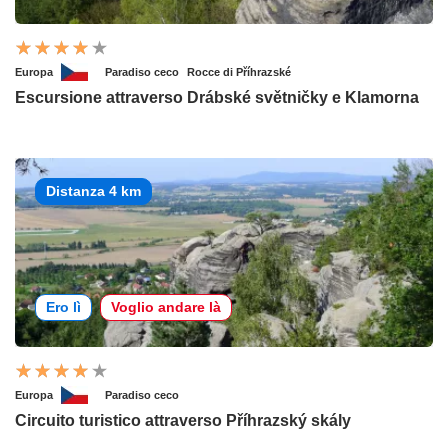
Europa
Paradiso ceco
Rocce di Příhrazské
Escursione attraverso Drábské světničky e Klamorna
Distanza 4 km
Ero lì
Voglio andare là
Europa
Paradiso ceco
Circuito turistico attraverso Příhrazský skály