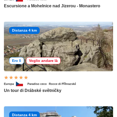
Escursione a Mohelnice nad Jizerou - Monastero
Distanza 4 km
Ero lì
Voglio andare là
Europa
Paradiso ceco
Rocce di Příhrazské
Un tour di Drábské světničky
Distanza 4 km