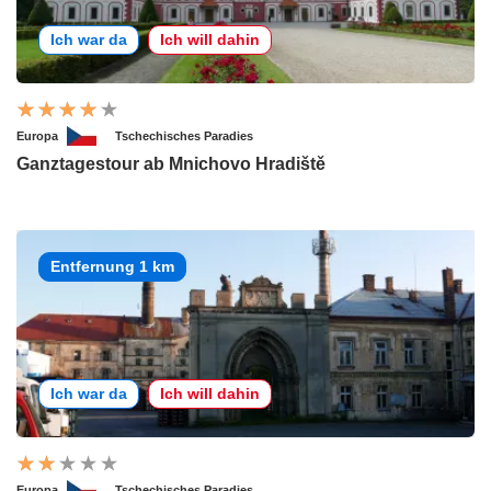
Ich war da
Ich will dahin
Europa
Tschechisches Paradies
Ganztagestour ab Mnichovo Hradiště
Entfernung 1 km
Ich war da
Ich will dahin
Europa
Tschechisches Paradies