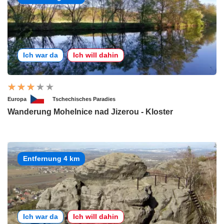
Ich war da
Ich will dahin
Europa
Tschechisches Paradies
Wanderung Mohelnice nad Jizerou - Kloster
Entfernung 4 km
Ich war da
Ich will dahin