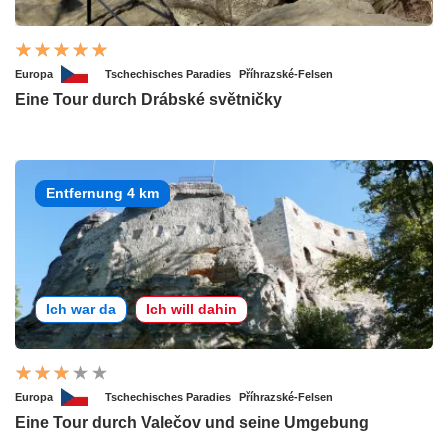
Europa
Tschechisches Paradies
Příhrazské-Felsen
Eine Tour durch Drábské světničky
Entfernung 4 km
Ich war da
Ich will dahin
Europa
Tschechisches Paradies
Příhrazské-Felsen
Eine Tour durch Valečov und seine Umgebung