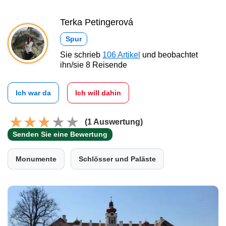
Terka Petingerová
Spur
Sie schrieb
106 Artikel
und beobachtet
ihn/sie 8 Reisende
Ich war da
Ich will dahin
(1 Auswertung)
Senden Sie eine Bewertung
Monumente
Schlösser und Paläste