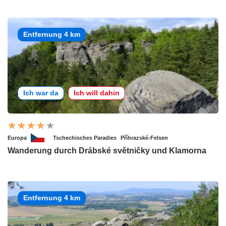
Entfernung 4 km
Ich war da
Ich will dahin
Europa
Tschechisches Paradies
Příhrazské-Felsen
Wanderung durch Drábské světničky und Klamorna
Entfernung 4 km