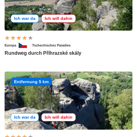
Ich war da
Ich will dahin
Europa
Tschechisches Paradies
Rundweg durch Příhrazské skály
Entfernung 5 km
Ich war da
Ich will dahin