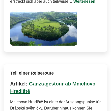
erstreckt sich aber auch teilweise…
Weiterlesen
Teil einer Reiseroute
Artikel:
Ganztagestour ab Mnichovo
Hradiště
Mnichovo Hradiště ist einer der Ausgangspunkte für
Drábské světničky. Darüber hinaus können Sie