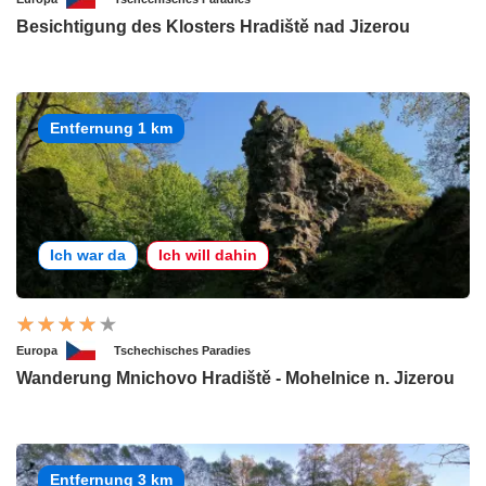
Besichtigung des Klosters Hradiště nad Jizerou
Entfernung 1 km
Ich war da
Ich will dahin
Europa
Tschechisches Paradies
Wanderung Mnichovo Hradiště - Mohelnice n. Jizerou
Entfernung 3 km