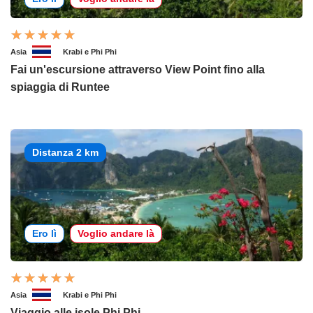
Asia
Krabi e Phi Phi
Fai un'escursione attraverso View Point fino alla
spiaggia di Runtee
Distanza 2 km
Ero lì
Voglio andare là
Asia
Krabi e Phi Phi
Viaggio alle isole Phi Phi