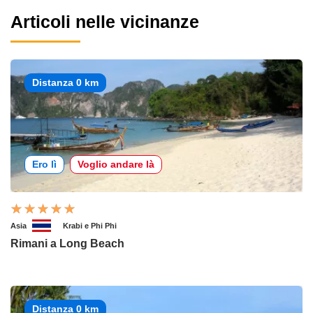
Articoli nelle vicinanze
Distanza 0 km
Ero lì
Voglio andare là
Asia
Krabi e Phi Phi
Rimani a Long Beach
Distanza 0 km