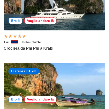
Ero lì
Voglio andare là
Asia
Krabi e Phi Phi
Crociera da Phi Phi a Krabi
Distanza 31 km
Ero lì
Voglio andare là