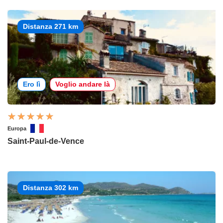
Distanza 271 km
Ero lì
Voglio andare là
Europa
Saint-Paul-de-Vence
Distanza 302 km