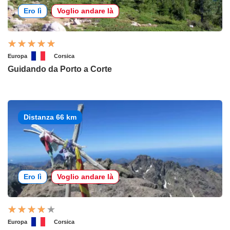
Ero lì
Voglio andare là
Europa
Corsica
Guidando da Porto a Corte
Distanza 66 km
Ero lì
Voglio andare là
Europa
Corsica