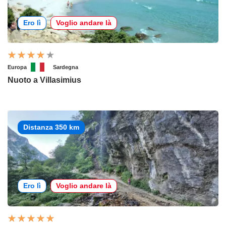
Ero lì
Voglio andare là
Europa
Sardegna
Nuoto a Villasimius
Distanza 350 km
Ero lì
Voglio andare là