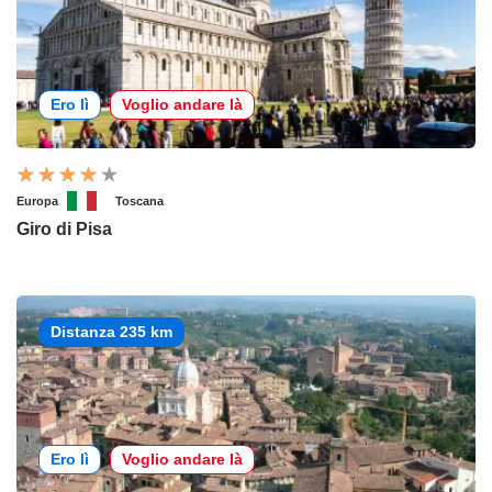
Ero lì
Voglio andare là
Europa
Toscana
Giro di Pisa
Distanza 235 km
Ero lì
Voglio andare là