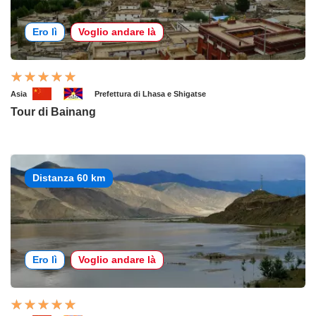
Ero lì
Voglio andare là
Asia
Prefettura di Lhasa e Shigatse
Tour di Bainang
Distanza 60 km
Ero lì
Voglio andare là