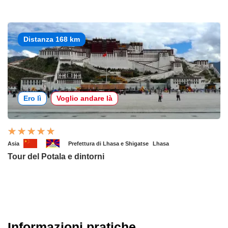
Distanza 168 km
Ero lì
Voglio andare là
Asia
Prefettura di Lhasa e Shigatse
Lhasa
Tour del Potala e dintorni
Informazioni pratiche