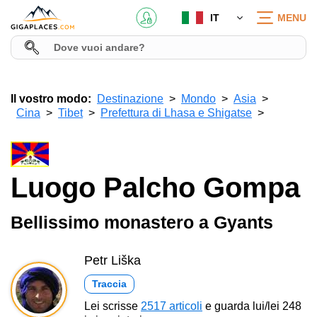
IT
MENU
Il vostro modo:
Destinazione
Mondo
Asia
Cina
Tibet
Prefettura di Lhasa e Shigatse
Luogo Palcho Gompa
Bellissimo monastero a Gyants
Petr Liška
Traccia
Lei scrisse
2517 articoli
e guarda lui/lei 248