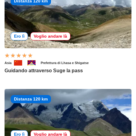
Distanza 120 km
Ero lì
Voglio andare là
Asia
Prefettura di Lhasa e Shigatse
Guidando attraverso Suge la pass
Distanza 120 km
Ero lì
Voglio andare là