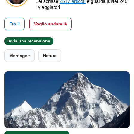
Lei scrisse
2517 articoli
e guarda lui/lei 248
i viaggiatori
Ero lì
Voglio andare là
Invia una recensione
Montagne
Natura