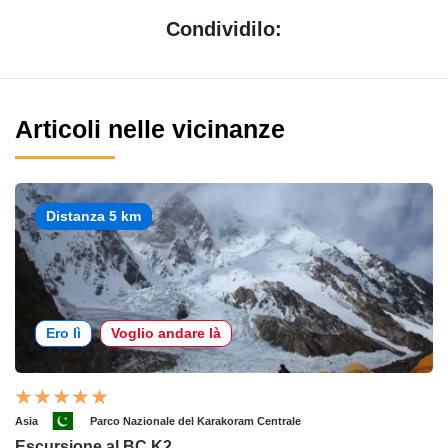
Condividilo:
Articoli nelle vicinanze
Distanza 5 km
Ero lì
Voglio andare là
Asia
Parco Nazionale del Karakoram Centrale
Escursione al BC K2