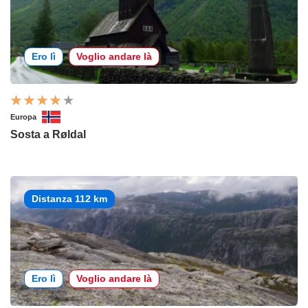
Ero lì
Voglio andare là
Europa
Sosta a Røldal
Distanza 112 km
Ero lì
Voglio andare là