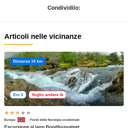
Condividilo:
Articoli nelle vicinanze
Distanza 10 km
Ero lì
Voglio andare là
Europa
Fiordi della Norvegia occidentale
Escursione al lago Bondhusvatnet