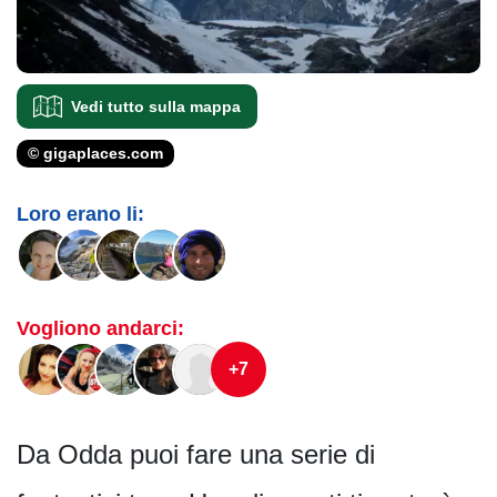
Vedi tutto sulla mappa
© gigaplaces.com
Loro erano li:
Vogliono andarci:
+7
Da Odda puoi fare una serie di