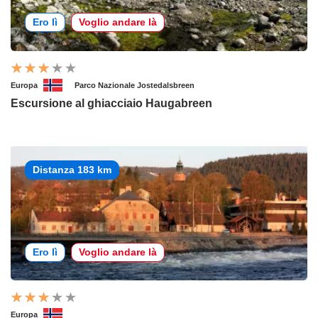
Ero lì
Voglio andare là
Europa
Parco Nazionale Jostedalsbreen
Escursione al ghiacciaio Haugabreen
Distanza 183 km
Ero lì
Voglio andare là
Europa