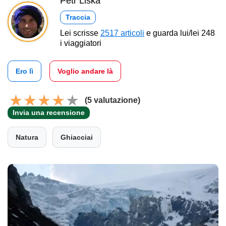
Petr Liška
Traccia
Lei scrisse
2517 articoli
e guarda lui/lei 248
i viaggiatori
Ero lì
Voglio andare là
(5 valutazione)
Invia una recensione
Natura
Ghiacciai