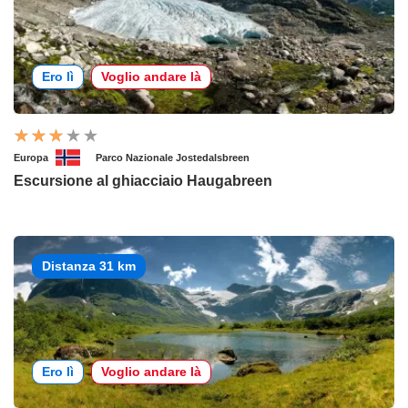
Ero lì
Voglio andare là
Europa
Parco Nazionale Jostedalsbreen
Escursione al ghiacciaio Haugabreen
Distanza 31 km
Ero lì
Voglio andare là