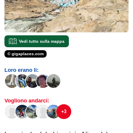
Vedi tutto sulla mappa
© gigaplaces.com
Loro erano li:
Vogliono andarci:
+3