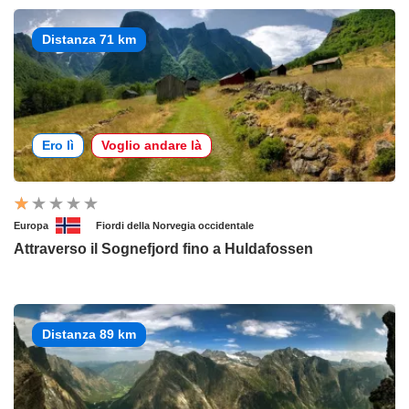
Distanza 71 km
Ero lì
Voglio andare là
Europa
Fiordi della Norvegia occidentale
Attraverso il Sognefjord fino a Huldafossen
Distanza 89 km