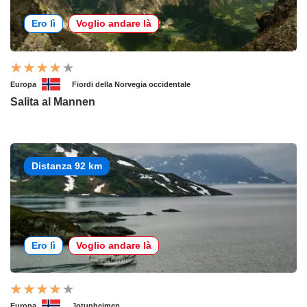
Ero lì
Voglio andare là
Europa
Fiordi della Norvegia occidentale
Salita al Mannen
Distanza 92 km
Ero lì
Voglio andare là
Europa
Jotunheimen