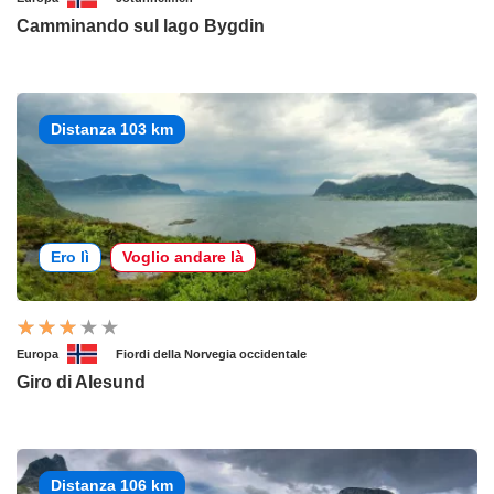
Camminando sul lago Bygdin
Distanza 103 km
Ero lì
Voglio andare là
Europa
Fiordi della Norvegia occidentale
Giro di Alesund
Distanza 106 km