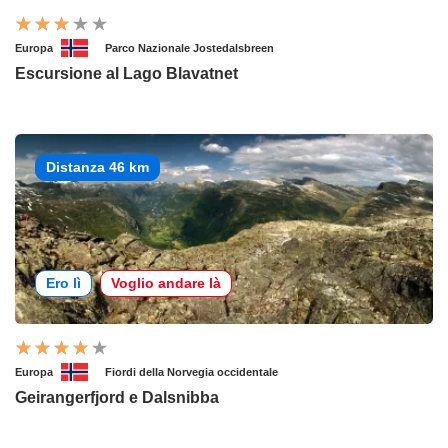
Europa
Parco Nazionale Jostedalsbreen
Escursione al Lago Blavatnet
Distanza 46 km
Ero lì
Voglio andare là
Europa
Fiordi della Norvegia occidentale
Geirangerfjord e Dalsnibba