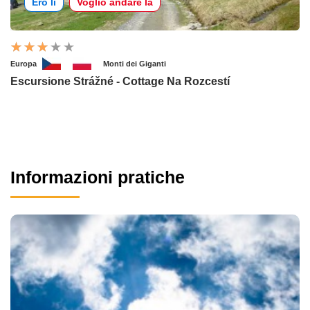
Ero lì
Voglio andare là
Europa
Monti dei Giganti
Escursione Strážné - Cottage Na Rozcestí
Informazioni pratiche