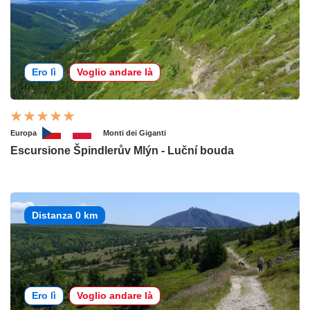
Ero lì
Voglio andare là
Europa
Monti dei Giganti
Escursione Špindlerův Mlýn - Luční bouda
Distanza 0 km
Ero lì
Voglio andare là