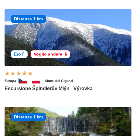
Distanza 1 km
Ero lì
Voglio andare là
Europa
Monti dei Giganti
Escursione Špindlerův Mlýn - Výrovka
Distanza 1 km