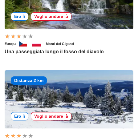
Ero lì
Voglio andare là
Europa
Monti dei Giganti
Una passeggiata lungo il fosso del diavolo
Distanza 2 km
Ero lì
Voglio andare là