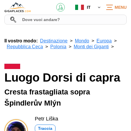
IT
MENU
Il vostro modo:
Destinazione
Mondo
Europa
Repubblica Ceca
Polonia
Monti dei Giganti
Luogo Dorsi di capra
Cresta frastagliata sopra
Špindlerův Mlýn
Petr Liška
Traccia