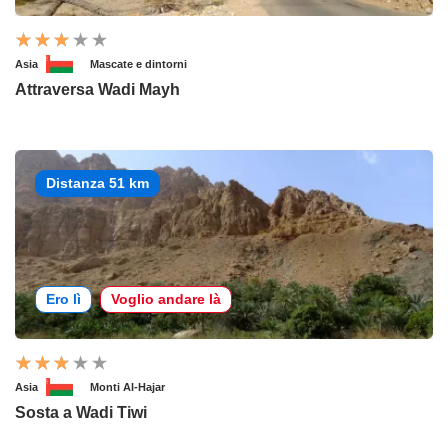
Asia
Mascate e dintorni
Attraversa Wadi Mayh
Distanza 51 km
Ero lì
Voglio andare là
Asia
Monti Al-Hajar
Sosta a Wadi Tiwi