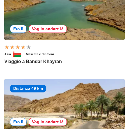
Ero lì
Voglio andare là
Asia
Mascate e dintorni
Viaggio a Bandar Khayran
Distanza 49 km
Ero lì
Voglio andare là