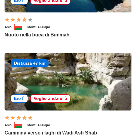
Ero lì
Voglio andare là
Asia
Monti Al-Hajar
Nuoto nella buca di Bimmah
Distanza 47 km
Ero lì
Voglio andare là
Asia
Monti Al-Hajar
Cammina verso i laghi di Wadi Ash Shab