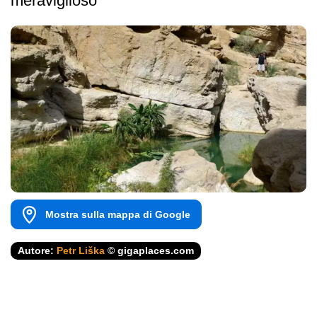
meraviglioso
Mostra sulla mappa di Google
Autore:
Petr Liška
© gigaplaces.com