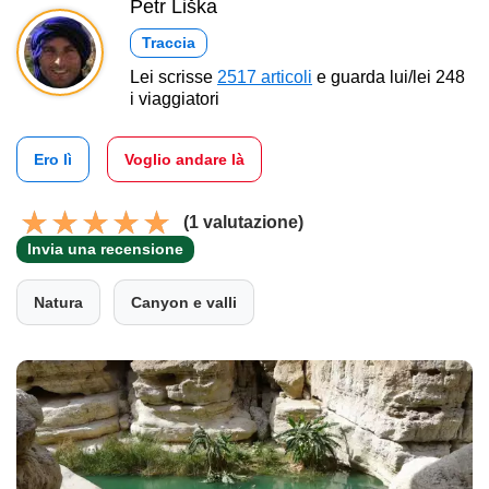
Petr Liška
Traccia
Lei scrisse
2517 articoli
e guarda lui/lei 248
i viaggiatori
Ero lì
Voglio andare là
(1 valutazione)
Invia una recensione
Natura
Canyon e valli