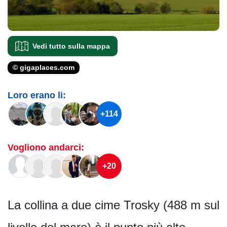
Vedi tutto sulla mappa
© gigaplaces.com
Loro erano li:
+114
Vogliono andarci:
+20
La collina a due cime Trosky (488 m sul