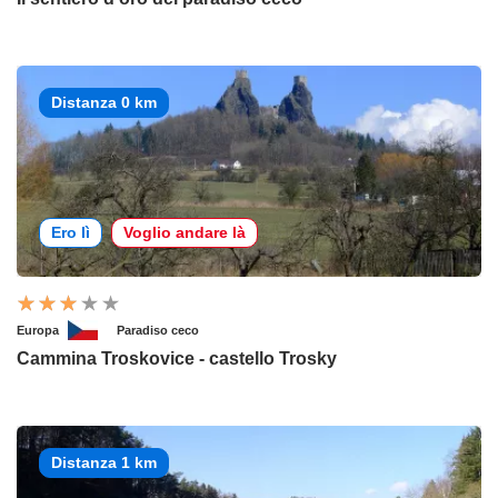
Distanza 0 km
Ero lì
Voglio andare là
Europa
Paradiso ceco
Cammina Troskovice - castello Trosky
Distanza 1 km