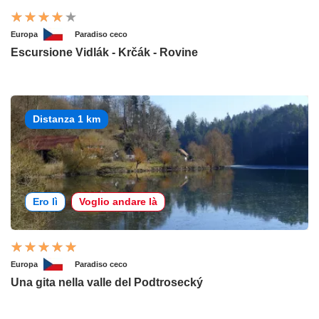
Europa
Paradiso ceco
Escursione Vidlák - Krčák - Rovine
Distanza 1 km
Ero lì
Voglio andare là
Europa
Paradiso ceco
Una gita nella valle del Podtrosecký