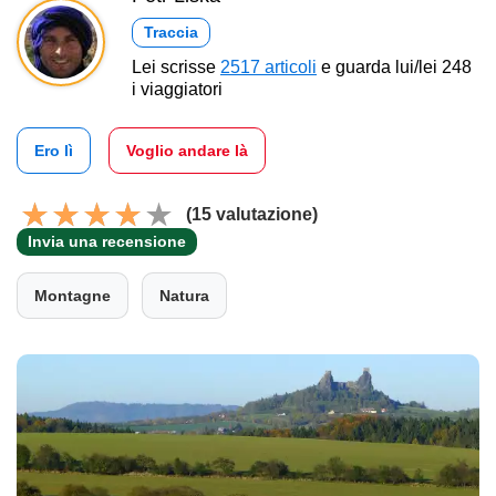
Traccia
Lei scrisse
2517 articoli
e guarda lui/lei 248
i viaggiatori
Ero lì
Voglio andare là
(15 valutazione)
Invia una recensione
Montagne
Natura