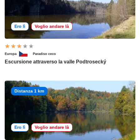
Ero lì
Voglio andare là
Europa
Paradiso ceco
Escursione attraverso la valle Podtrosecký
Distanza 1 km
Ero lì
Voglio andare là