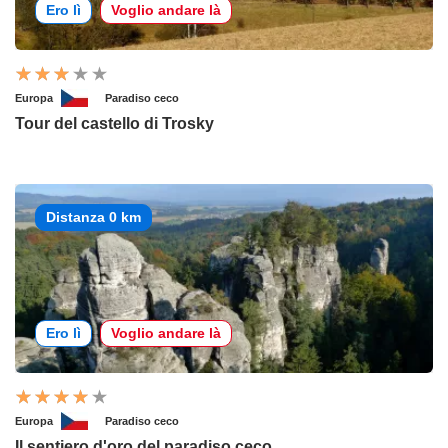
Ero lì
Voglio andare là
Europa
Paradiso ceco
Tour del castello di Trosky
Distanza 0 km
Ero lì
Voglio andare là
Europa
Paradiso ceco
Il sentiero d'oro del paradiso ceco