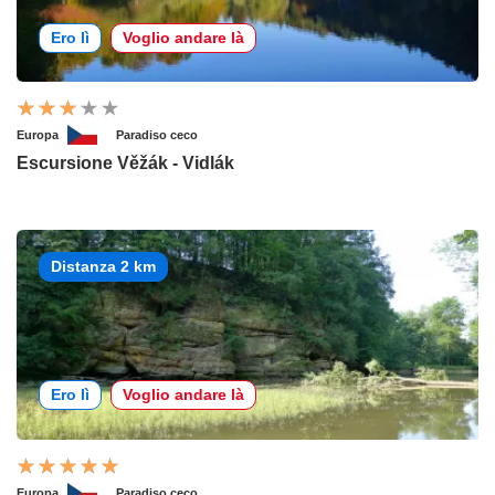
Ero lì
Voglio andare là
Europa
Paradiso ceco
Escursione Věžák - Vidlák
Distanza 2 km
Ero lì
Voglio andare là
Europa
Paradiso ceco