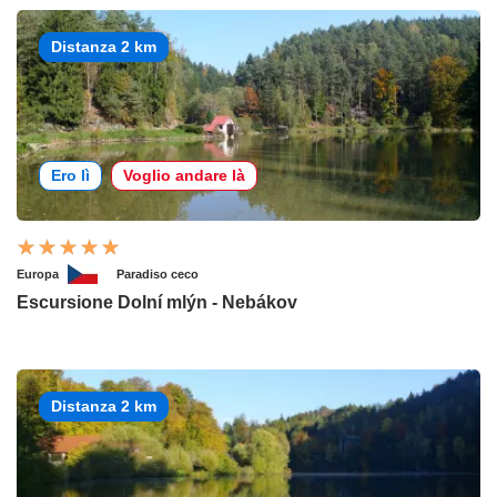
Distanza 2 km
Ero lì
Voglio andare là
Europa
Paradiso ceco
Escursione Dolní mlýn - Nebákov
Distanza 2 km